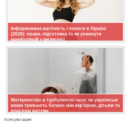
Інформована вагітність і пологи в Україні
(2026): права, підготовка та як уникнути
маніпуляцій у медицині
Материнство в турбулентні часи: як українські
мами тримають баланс між кар’єрою, дітьми та
власним життям
Консультации