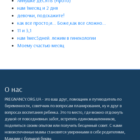
Аннушке ДЕСЯТЬ (+фото)
нам 1месяц и 2 дня
девочки, подскажите!
как все просто,и... Боже,как все сложно...
11 и 3,1
нам 1мес5дней. лежим в гинекологии
Моему счастью месяц
О нас
PREGNANCY.ORG.UA - это ваш друг, помощник и путеводитель по
беременности, советчкик по вопросам планирования, ну и друг в
вопросах воспитания ребенка. Это то место, где можно отдохнуть
душой от повседневных забот, встретить единомышленников,
поделиться своим опытом или получить бесценный совет. С нами
новоиспеченные мамы становятся уверенными в себе родителями,
Мамами с большой буквы.