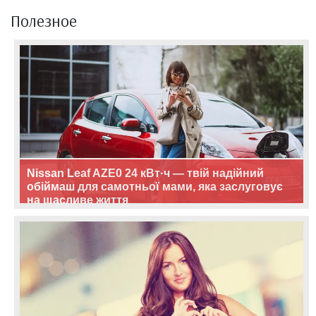
Полезное
Nissan Leaf AZE0 24 кВт·ч — твій надійний
обіймаш для самотньої мами, яка заслуговує
на щасливе життя