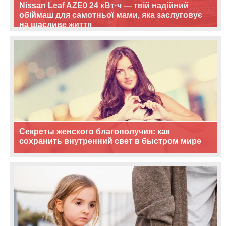
Nissan Leaf AZE0 24 кВт·ч — твій надійний
обіймаш для самотньої мами, яка заслуговує
на щасливе життя
Секреты женского благополучия: как
сохранить внутренний свет в быстром мире