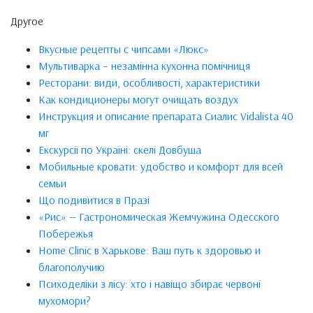
Другое
Вкусные рецепты с чипсами «Люкс»
Мультиварка – незамінна кухонна помічниця
Ресторани: види, особливості, характеристики
Как кондиционеры могут очищать воздух
Инструкция и описание препарата Сиалис Vidalista 40
мг
Екскурсії по Україні: скелі Довбуша
Мобильные кровати: удобство и комфорт для всей
семьи
Що подивитися в Празі
«Рис» — Гастрономическая Жемчужина Одесского
Побережья
Home Clinic в Харькове: Ваш путь к здоровью и
благополучию
Психоделіки з лісу: хто і навіщо збирає червоні
мухомори?