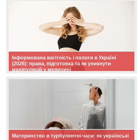
Інформована вагітність і пологи в Україні
(2026): права, підготовка та як уникнути
маніпуляцій у медицині
Материнство в турбулентні часи: як українські