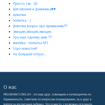
Просто так...)))
Для Евгения и Доминика♥♥
девочки
попытка - 2
Девочки вопрос про превмонию!!!
Эмоции,эмоции,эмоции...
Ура ещё одному дню !!!
линейка - попытка №1
Утро новостей!
Не большой отпуск...
О нас
PREGNANCY.ORG.UA - это ваш друг, помощник и путеводитель по
беременности, советчкик по вопросам планирования, ну и друг в
вопросах воспитания ребенка. Это то место, где можно отдохнуть