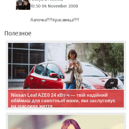
10:50 04 November 2008
Лапочка!!!!Красавица!!!!
Полезное
Nissan Leaf AZE0 24 кВт·ч — твій надійний
обіймаш для самотньої мами, яка заслуговує
на щасливе життя