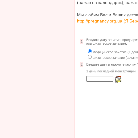
(нажав на календарик); нажать
Мы любим Вас и Ваших деток 
http://pregnancy.org.ua (Я Бе
Введите дату зачатия, предвари
1
или физическое зачатие).
медицинское зачатие (1 ден
физическое зачатие (зачати
2
Введите дату и нажмите кнопку "
1 день последней менструации