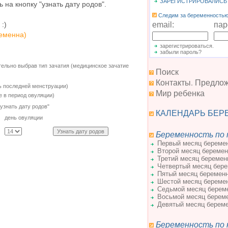
ЗАРЕГИСТРИРОВАЛИСЬ
 на кнопку "узнать дату родов".
Следим за беременностью.
email:
пар
:)
ременна)
зарегистрироваться.
забыли пароль?
тельно выбрав тип зачатия (медицинское зачатие
Поиск
Контакты. Предло
ь последней менструации)
Мир ребенка
е в период овуляции)
узнать дату родов"
КАЛЕНДАРЬ БЕР
день овуляции
Беременность по
Первый месяц береме
Второй месяц беремен
Третий месяц беремен
Четвертый месяц бер
Пятый месяц беремен
Шестой месяц береме
Седьмой месяц берем
Восьмой месяц берем
Девятый месяц берем
Беременность по 