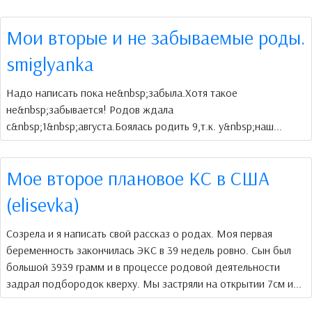
Мои вторые и не забываемые роды.
smiglyanka
Надо написать пока не&nbsp;забыла.Хотя такое
не&nbsp;забывается! Родов ждала
с&nbsp;1&nbsp;августа.Боялась родить 9,т.к. у&nbsp;наш...
Мое второе плановое КС в США
(elisevka)
Созрела и я написать свой рассказ о родах. Моя первая
беременность закончилась ЭКС в 39 недель ровно. Сын был
большой 3939 грамм и в процессе родовой деятельности
задрал подбородок кверху. Мы застряли на открытии 7см и...