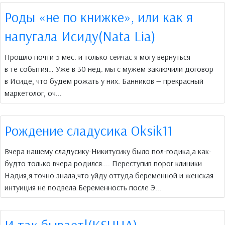
Роды «не по книжке», или как я
напугала Исиду(Nata Lia)
Прошло почти 5 мес. и только сейчас я могу вернуться
в те события… Уже в 30 нед. мы с мужем заключили договор
в Исиде, что будем рожать у них. Банников — прекрасный
маркетолог, оч...
Рождение сладусика Oksik11
Вчера нашему сладусику-Никитусику было пол-годика,а как-
будто только вчера родился.... Переступив порог клиники
Надия,я точно знала,что уйду оттуда беременной и женская
интуиция не подвела Беременность после Э...
И так бывает!(KSUHA)