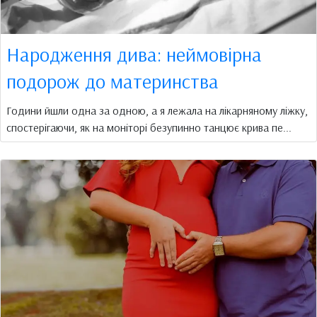
Народження дива: неймовірна
подорож до материнства
Години йшли одна за одною, а я лежала на лікарняному ліжку,
спостерігаючи, як на моніторі безупинно танцює крива пе...