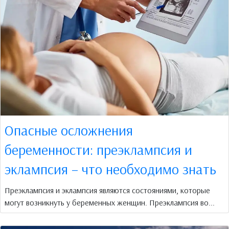
Опасные осложнения
беременности: преэклампсия и
эклампсия – что необходимо знать
Преэклампсия и эклампсия являются состояниями, которые
могут возникнуть у беременных женщин. Преэклампсия во...