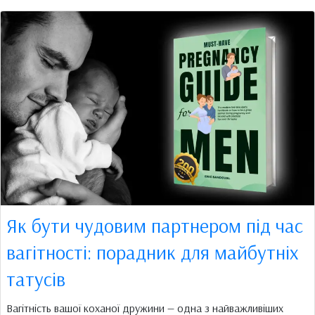
Як бути чудовим партнером під час
вагітності: порадник для майбутніх
татусів
Вагітність вашої коханої дружини — одна з найважливіших