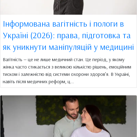
Інформована вагітність і пологи в
Україні (2026): права, підготовка та
як уникнути маніпуляцій у медицині
Вагітність — це не лише медичний стан. Це період, у якому
жінка часто стикається з великою кількістю рішень, емоційним
тиском і залежністю від системи охорони здоров’я. В Україні,
навіть після медичних реформ, ц...