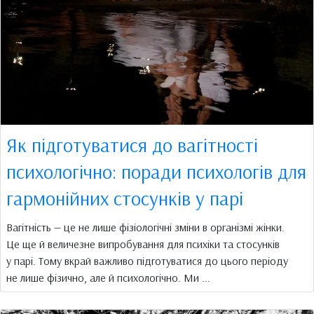
Як підготуватися до вагітності
психологічно: поради психологів для
гармонійних стосунків у парі
Вагітність — це не лише фізіологічні зміни в організмі жінки.
Це ще й величезне випробування для психіки та стосунків
у парі. Тому вкрай важливо підготуватися до цього періоду
не лише фізично, але й психологічно. Ми ...