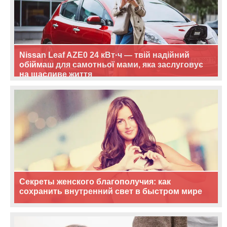
Nissan Leaf AZE0 24 кВт·ч — твій надійний
обіймаш для самотньої мами, яка заслуговує
на щасливе життя
Секреты женского благополучия: как
сохранить внутренний свет в быстром мире