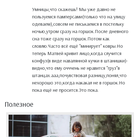
Умницы,что скажешь! Мы уже давно не
пользуемся памперсами(только что на улицу
одеваем),совсем не писькаемся в постельку
ночью,утром сразу на горшок.После дневного
сна-тоже сразу на горшок.Потом как
словлю.Часто всё ещё "минирует" ковры.Но
теперь Матвей кривит лицо,когда случится
конфуз(в виде навалянной кучки в штанишки)-
видно,что ему очччень не нравится "груз"в
штанцах.ааа,почувствовал разницу,понял,что
нехорошо это,когда накакал не в горшок.Но
пока ещё не просится.Это пока.
Полезное