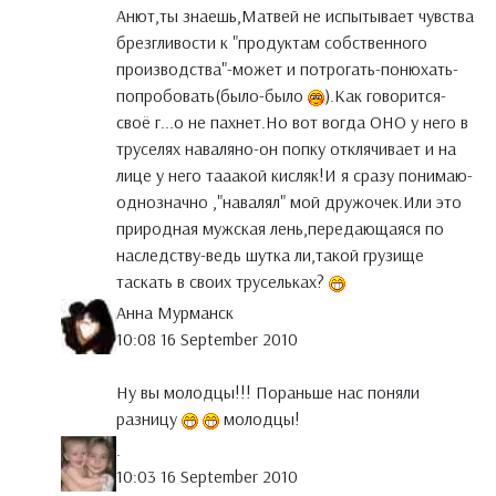
Анют,ты знаешь,Матвей не испытывает чувства
брезгливости к "продуктам собственного
производства"-может и потрогать-понюхать-
попробовать(было-было
).Как говорится-
своё г...о не пахнет.Но вот вогда ОНО у него в
труселях наваляно-он попку отклячивает и на
лице у него тааакой кисляк!И я сразу понимаю-
однозначно ,"навалял" мой дружочек.Или это
природная мужская лень,передающаяся по
наследству-ведь шутка ли,такой грузище
таскать в своих трусельках?
Анна Мурманск
10:08 16 September 2010
Ну вы молодцы!!! Пораньше нас поняли
разницу
молодцы!
.
10:03 16 September 2010