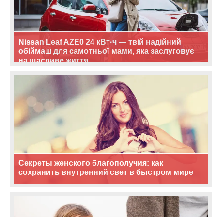
Nissan Leaf AZE0 24 кВт·ч — твій надійний
обіймаш для самотньої мами, яка заслуговує
на щасливе життя
Секреты женского благополучия: как
сохранить внутренний свет в быстром мире