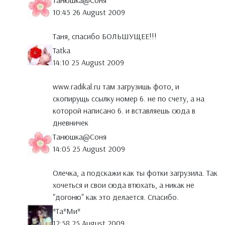
Танюшка@Cоня
10:45 26 August 2009
Таня, спасибо БОЛЬШУЩЕЕ!!!
Tatka
14:10 25 August 2009
www.radikal.ru там загрузишь фото, и
скопирущь ссылку номер 6. не по счету, а на
которой написано 6. и вставляешь сюда в
дневничек
Танюшка@Cоня
14:05 25 August 2009
Олечка, а подскажи как ты фотки загрузила. Так
хочеться и свои сюда втюхать, а никак не
"догоню" как это делается. Спасибо.
*Тa*Ми*
12:58 25 August 2009