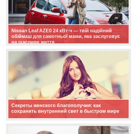
Nissan Leaf AZE0 24 кВт·ч — твій надійний
обіймаш для самотньої мами, яка заслуговує
на щасливе життя
Секреты женского благополучия: как
сохранить внутренний свет в быстром мире