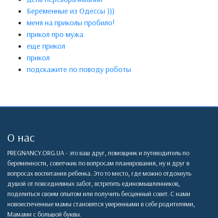
Беременные из Одессы )))
меня на приколы пробило!
прикол про мужа
еще прикол
прикол
подскажите по поводу роботы
О нас
PREGNANCY.ORG.UA - это ваш друг, помощник и путеводитель по
беременности, советчкик по вопросам планирования, ну и друг в
вопросах воспитания ребенка. Это то место, где можно отдохнуть
душой от повседневных забот, встретить единомышленников,
поделиться своим опытом или получить бесценный совет. С нами
новоиспеченные мамы становятся уверенными в себе родителями,
Мамами с большой буквы.