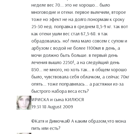
неделе вес 70... это не хорошо... было
многоводие и отеки. первое вылечили, второе
тоже но эфект не на долго.понормам к сроку
25-30 нед. поправка в среднем 8,5-9 кг. так вот
как отеки ушли вес стал 67,5-68. я так
обрадовалась. но! пила мало совсем с супом и
арбузом с водой не более 1100мл в день, а
мочи должно быть больше. в первый день
лечения вышло 2250!, а на следуйщий день
850... не много, но хоть так... в общем хорошо
было, чувствовала себя облачком, а сейчас 70кг
опять... тоже поправилась... а растяжки из-за
быстрого набора веса есть?
ИРИСКА и сына КИЛЮСЯ
19:31 18 August 2009
©Катя и Димочка© А каким образом,что мона
пить или есть?