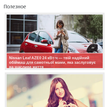
Полезное
Nissan Leaf AZE0 24 кВт·ч — твій надійний
обіймаш для самотньої мами, яка заслуговує
на щасливе життя