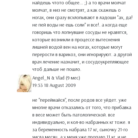
найдешь чтото общее... ;) а то врачи молчат
молчат, в низ не смотрят, а как скажешь о
ногах, они сразу всхлопывают в ладоши "ах, да!
не пей воды не ешь соли" и все!. а когда еще
говоришь что лопнувшие сосуды не нравятся,
которые возникли в процессе вытеснения
лишней водой вен на ногах, которые могут
перерости в варикоз, они игнорируют. а другой
врач лечение назначит, и сосудоукрепляющее
чтоб дальше не пошло.
Angel_N & Vlad (9 мес)
19:53 18 August 2009
не "переймайся", после родов все уйдет. уже
многие врачи отказались от того, что прибавка
в весе может быть патологической. все
индивидуально, и кол-во набранных кг тоже. я
за беременность набрала 17 кг, сыночку 21-го
числа месяц, а у меня уже пропало 11 кг. и не