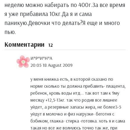
неделю можно набирать по 400г.За все время
я уже прибавила 10кг.Да я и сама
паникую.Девочки что делать?Я еще и много
пью.
Комментарии
12
И*Р*И*Н*А
20:05 18 August 2009
у меня книжка есть, в которой сказано по
норме сколько ты должна прибавить- плацента,
ребенок, кровь воды итд... так вот там к 9му
месяцу +12,5-13кг. так что родив все лишнее
уйдет, а резервные запасы жира, не более3-5
уйдут в молочко и физ нагрузки- беготня с
бэбиком, глажка- стирка -готовка. хоть я и сама
такая но все же волнуюсь точно так же, при