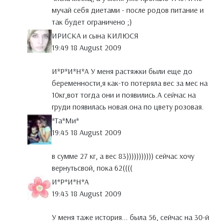
мучай себя диетами - после родов питание и
так будет ограничено ;)
ИРИСКА и сына КИЛЮСЯ
19:49 18 August 2009
И*Р*И*Н*А У меня растяжки были еще до
беременности,я как-то потеряла вес за мес на
10кг,вот тогда они и появились.А сейчас на
груди появилась новая.она по цвету розовая.
*Тa*Ми*
19:45 18 August 2009
в сумме 27 кг, а вес 83))))))))))) сейчас хочу
вернутьсвой, пока 62((((
И*Р*И*Н*А
19:43 18 August 2009
У меня таже история... была 56, сейчас на 30-й