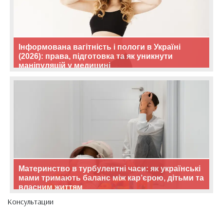
Інформована вагітність і пологи в Україні
(2026): права, підготовка та як уникнути
маніпуляцій у медицині
Материнство в турбулентні часи: як українські
мами тримають баланс між кар’єрою, дітьми та
власним життям
Консультации