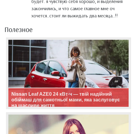
будет. я чувствую себя хорошо, и выделения
закончились, и что самое главное мне оч
хочется..стоит ли выжидать два месяца..!!
Полезное
Nissan Leaf AZE0 24 кВт·ч — твій надійний
обіймаш для самотньої мами, яка заслуговує
на щасливе життя