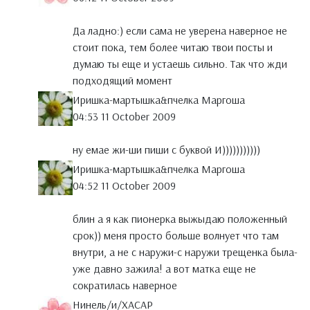
Да ладно:) если сама не уверена наверное не
стоит пока, тем более читаю твои посты и
думаю ты еще и устаешь сильно. Так что жди
подходящий момент
Иришка-мартышка&пчелка Маргоша
04:53 11 October 2009
ну емае жи-ши пиши с буквой И)))))))))))
Иришка-мартышка&пчелка Маргоша
04:52 11 October 2009
блин а я как пионерка выжыдаю положенный
срок)) меня просто больше волнует что там
внутри, а не с наружи-с наружи трещенка была-
уже давно зажила! а вот матка еще не
сократилась наверное
Нинель/и/ХАСАР