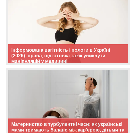
Інформована вагітність і пологи в Україні
(2026): права, підготовка та як уникнути
маніпуляцій у медицині
Материнство в турбулентні часи: як українські
мами тримають баланс між кар’єрою, дітьми та