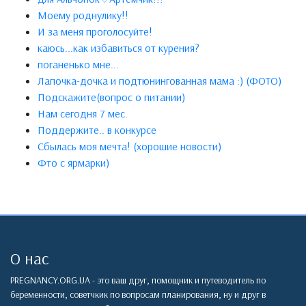
Моему роднулику!!
И за меня проголосуйте!
каюсь...как избавиться от курения?
поганенько мне...
Лапочка-дочка и подтюнингованная мама :) (ФОТО)
Подскажите(вопрос о питании)
Нам сегодня 7 мес.
Поддержите.. в конкурсе
Сбылась моя мечта! (хорошие новости)
Фто с ярмарки)
О нас
PREGNANCY.ORG.UA - это ваш друг, помощник и путеводитель по
беременности, советчкик по вопросам планирования, ну и друг в