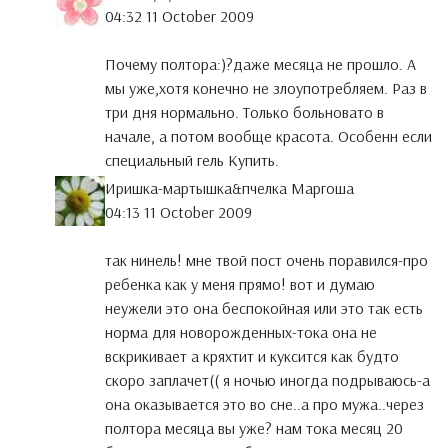
04:32 11 October 2009
Почему полтора:)?даже месяца не прошло. А
мы уже,хотя конечно не злоупотребляем. Раз в
три дня нормально. Только больновато в
начале, а потом вообще красота. Особенн если
специальный гель Купить.
Иришка-мартышка&пчелка Маргоша
04:13 11 October 2009
так нинель! мне твой пост очень поравился-про
ребенка как у меня прямо! вот и думаю
неужели это она беспокойная или это так есть
норма для новорожденных-тока она не
вскрикивает а кряхтит и куксится как будто
скоро заплачет(( я ночью иногда подрываюсь-а
она оказывается это во сне..а про мужа..через
полтора месяца вы уже? нам тока месяц 20