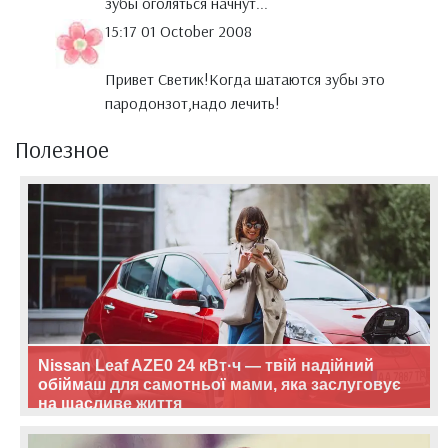
зубы оголяться начнут...
15:17 01 October 2008
Привет Светик!Когда шатаются зубы это
пародонзот,надо лечить!
Полезное
Nissan Leaf AZE0 24 кВт·ч — твій надійний
обіймаш для самотньої мами, яка заслуговує
на щасливе життя