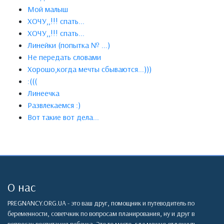
Мой малыш
ХОЧУ,,!!! спать...
ХОЧУ,,!!! спать...
Линейки (попытка № ...)
Не передать словами
Хорошо,когда мечты сбываются...)))
:(((
Линеечка
Развлекаемся :)
Вот такие вот дела...
О нас
PREGNANCY.ORG.UA - это ваш друг, помощник и путеводитель по
беременности, советчкик по вопросам планирования, ну и друг в