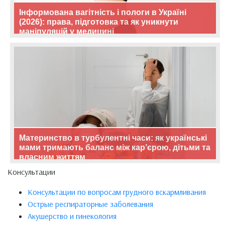
Інформована вагітність і пологи в Україні
(2026): права, підготовка та як уникнути
маніпуляцій у медицині
Материнство в турбулентні часи: як українські
мами тримають баланс між кар’єрою, дітьми та
власним життям
Консультации
Консультации по вопросам грудного вскармливания
Острые респираторные заболевания
Акушерство и гинекология