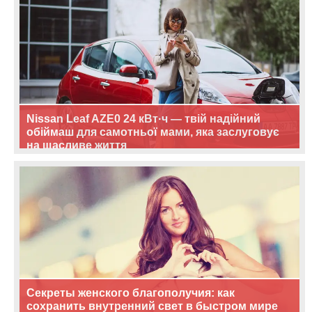
Nissan Leaf AZE0 24 кВт·ч — твій надійний
обіймаш для самотньої мами, яка заслуговує
на щасливе життя
Секреты женского благополучия: как
сохранить внутренний свет в быстром мире