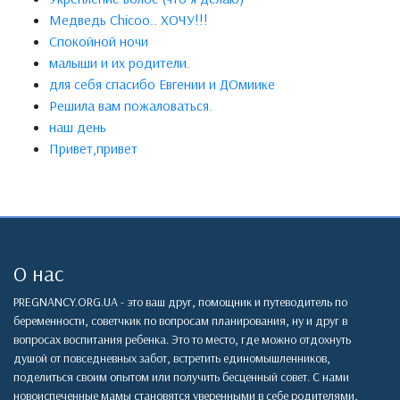
Медведь Chicoo.. ХОЧУ!!!
Спокойной ночи
малыши и их родители.
для себя спасибо Евгении и ДОмиике
Решила вам пожаловаться.
наш день
Привет,привет
О нас
PREGNANCY.ORG.UA - это ваш друг, помощник и путеводитель по
беременности, советчкик по вопросам планирования, ну и друг в
вопросах воспитания ребенка. Это то место, где можно отдохнуть
душой от повседневных забот, встретить единомышленников,
поделиться своим опытом или получить бесценный совет. С нами
новоиспеченные мамы становятся уверенными в себе родителями,