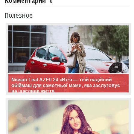
Комментарии
0
Полезное
Nissan Leaf AZE0 24 кВт·ч — твій надійний
обіймаш для самотньої мами, яка заслуговує
на щасливе життя