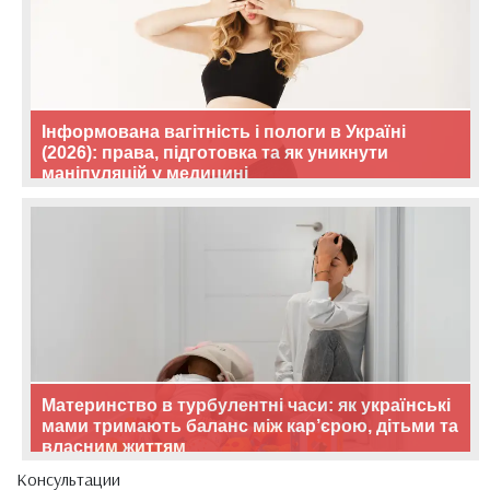
Інформована вагітність і пологи в Україні
(2026): права, підготовка та як уникнути
маніпуляцій у медицині
Материнство в турбулентні часи: як українські
мами тримають баланс між кар’єрою, дітьми та
власним життям
Консультации