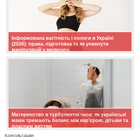
Інформована вагітність і пологи в Україні
(2026): права, підготовка та як уникнути
маніпуляцій у медицині
Материнство в турбулентні часи: як українські
мами тримають баланс між кар’єрою, дітьми та
власним життям
Консультации