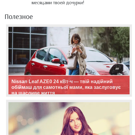
месяцами твоей дочурки!
Полезное
Nissan Leaf AZE0 24 кВт·ч — твій надійний
обіймаш для самотньої мами, яка заслуговує
на щасливе життя