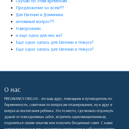
Скучаю по этим временам...
Предложение ко всем!!!
Для Евгении и Доминики.
интимный вопрос!!!
Наворожили...
и еще одна для них же!
Еще одно запись для Евгении и Никусе!
Еще одно запись для Евгении и Никусе!
О нас
PREGNANCY.ORG.UA - это ваш друг, помощник и путеводитель по
беременности, советчкик по вопросам планирования, ну и друг в
вопросах воспитания ребенка. Это то место, где можно отдохнуть
душой от повседневных забот, встретить единомышленников,
поделиться своим опытом или получить бесценный совет. С нами
новоиспеченные мамы становятся уверенными в себе родителями,