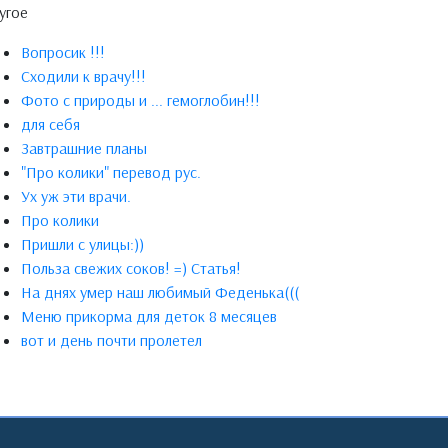
угое
Вопросик !!!
Сходили к врачу!!!
Фото с природы и ... гемоглобин!!!
для себя
Завтрашние планы
"Про колики" перевод рус.
Ух уж эти врачи.
Про колики
Пришли с улицы:))
Польза свежих соков! =) Статья!
На днях умер наш любимый Феденька(((
Меню прикорма для деток 8 месяцев
вот и день почти пролетел