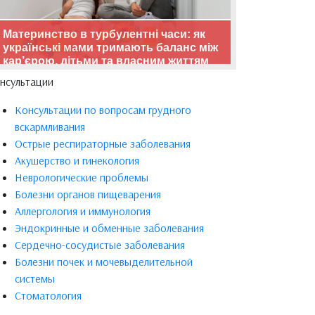
Материнство в турбулентні часи: як
українські мами тримають баланс між
кар’єрою, дітьми та власним життям
нсультации
Консультации по вопросам грудного
вскармливания
Острые респираторные заболевания
Акушерство и гинекология
Неврологические проблемы
Болезни органов пищеварения
Аллергология и иммунология
Эндокринные и обменные заболевания
Сердечно-сосудистые заболевания
Болезни почек и мочевыделительной
системы
Стоматология