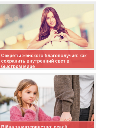
життя
Секреты женского благополучия: как
сохранить внутренний свет в
быстром мире
Війна та материнство: реалії