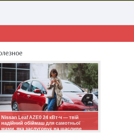
олезное
Nissan Leaf AZE0 24 кВт·ч — твій
надійний обіймаш для самотньої
мами, яка заслуговує на щасливе