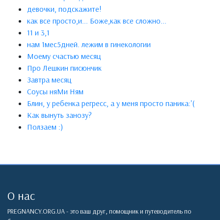
девочки, подскажите!
как все просто,и... Боже,как все сложно...
11 и 3,1
нам 1мес5дней. лежим в гинекологии
Моему счастью месяц
Про Лешкин писюнчик
Завтра месяц
Соусы няМи Ням
Блин, у ребенка регресс, а у меня просто паника:'(
Как вынуть занозу?
Ползаем :)
О нас
PREGNANCY.ORG.UA - это ваш друг, помощник и путеводитель по