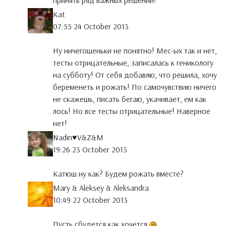
принять ряд важных решений!
Kat
07:55 24 October 2013
Ну ничегошеньки не понятно! Мес-ых так и нет,
тесты отрицательные, записалась к геникологу
на субботу! От себя добавлю, что решила, хочу
беременеть и рожать! По самочувствию ничего
не скажешь, писать бегаю, укачивает, ем как
лось! Но все тесты отрицательные! Наверное
нет!
Nadin♥V&Z&M
19:26 23 October 2013
Катюш ну как? Будем рожать вместе?
Mary & Aleksey & Aleksandra
10:49 22 October 2013
Пусть сбудется как хочется