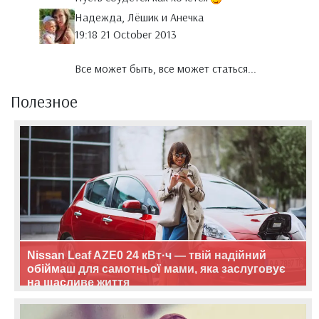
Надежда, Лёшик и Анечка
19:18 21 October 2013
Все может быть, все может статься...
Полезное
Nissan Leaf AZE0 24 кВт·ч — твій надійний
обіймаш для самотньої мами, яка заслуговує
на щасливе життя