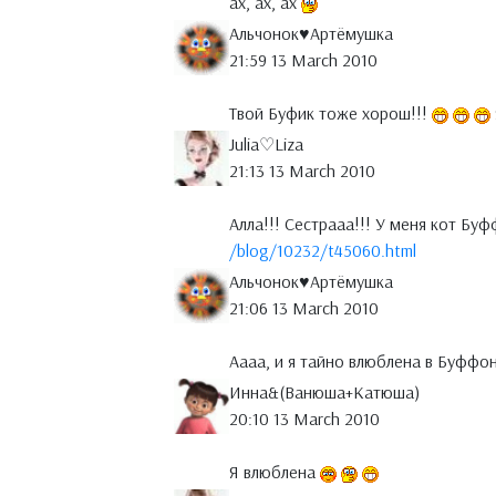
ах, ах, ах
Альчонок♥Артёмушка
21:59 13 March 2010
Твой Буфик тоже хорош!!!
Julia♡Liza
21:13 13 March 2010
Алла!!! Сестрааа!!! У меня кот Бу
/blog/10232/t45060.html
Альчонок♥Артёмушка
21:06 13 March 2010
Аааа, и я тайно влюблена в Буффо
Инна&(Ванюша+Катюша)
20:10 13 March 2010
Я влюблена