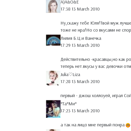
A)A&O&E
17:38 13 March 2010
Ну,скажу тебе Юля!Твой муж лучше
тоже не нра!Но со вкусами не спо
Лилия Б.Ц.и Ванечка
17:29 13 March 2010
Действительно -красавцы,но как р
теперь нет.вкусы у вас девочки от
Julia♡Liza
17:28 13 March 2010
первый - джош холлоуей, играл Сой
*Тa*Ми*
17:23 13 March 2010
а так на лицо мне первый понра