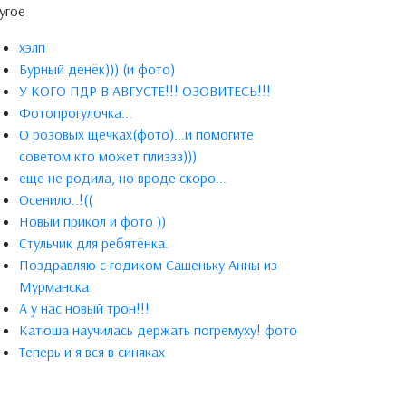
угое
хэлп
Бурный денёк))) (и фото)
У КОГО ПДР В АВГУСТЕ!!! ОЗОВИТЕСЬ!!!
Фотопрогулочка...
О розовых щечках(фото)...и помогите
советом кто может плиззз)))
еще не родила, но вроде скоро...
Осенило..!((
Новый прикол и фото ))
Стульчик для ребятёнка.
Поздравляю с годиком Сашеньку Анны из
Мурманска
А у нас новый трон!!!
Катюша научилась держать погремуху! фото
Теперь и я вся в синяках