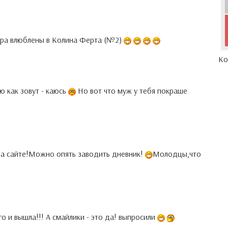
мира влюблены в Колина Ферта (№2)
Ко
ю как зовут - каюсь
Но вот что муж у тебя покраше
на сайте!Можно опять заводить дневник!
Молодцы,что
го и вышла!!! А смайлики - это да! выпросили