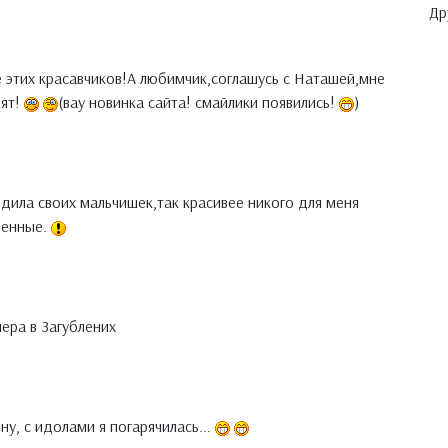
Др
 этих красавчиков!А любимчик,соглашусь с Наташей,мне
рят!
(вау новинка сайта! смайлики появились!
)
одила своих мальчишек,так красивее никого для меня
менные.
ера в Загублених
ну, с идолами я погарячилась...