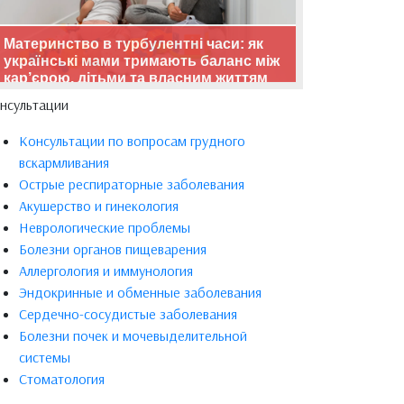
Материнство в турбулентні часи: як
українські мами тримають баланс між
кар’єрою, дітьми та власним життям
нсультации
Консультации по вопросам грудного
вскармливания
Острые респираторные заболевания
Акушерство и гинекология
Неврологические проблемы
Болезни органов пищеварения
Аллергология и иммунология
Эндокринные и обменные заболевания
Сердечно-сосудистые заболевания
Болезни почек и мочевыделительной
системы
Стоматология