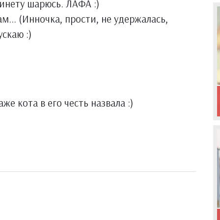
инету шарюсь. ЛАФА :)
ам... (Инночка, прости, не удержалась,
скаю :)
аже кота в его честь назвала :)