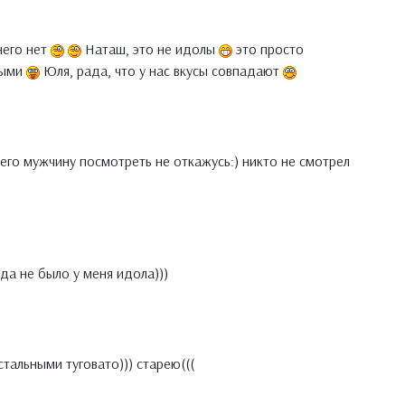
него нет
Наташ, это не идолы
это просто
выми
Юля, рада, что у нас вкусы совпадают
шего мужчину посмотреть не откажусь:) никто не смотрел
гда не было у меня идола)))
стальными туговато))) старею(((