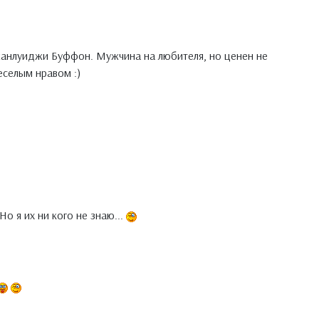
жанлуиджи Буффон. Мужчина на любителя, но ценен не
еселым нравом :)
Но я их ни кого не знаю...