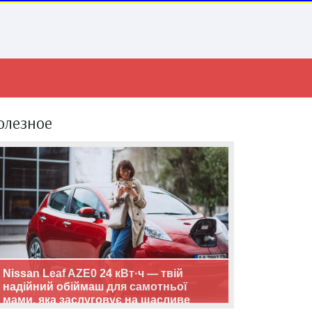
олезное
Nissan Leaf AZE0 24 кВт·ч — твій
надійний обіймаш для самотньої
мами, яка заслуговує на щасливе