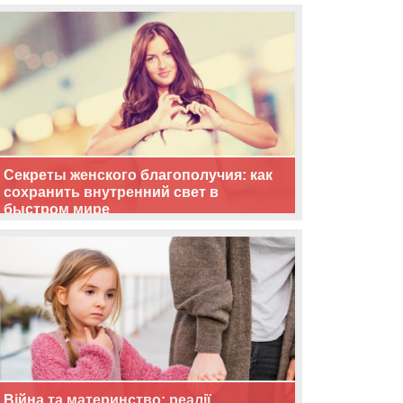
життя
Секреты женского благополучия: как
сохранить внутренний свет в
быстром мире
Війна та материнство: реалії