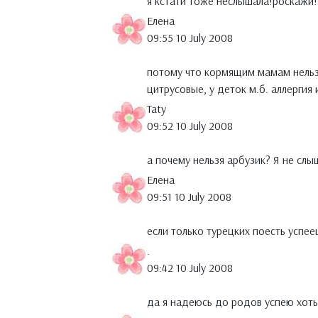
я кстати тоже неслышала!роскажи!
Елена
09:55 10 July 2008
потому что кормящим мамам нельзя
цитрусовые, у деток м.б. аллергия 
Taty
09:52 10 July 2008
а почему нельзя арбузик? Я не слы
Елена
09:51 10 July 2008
если только турецких поесть успее
.
09:42 10 July 2008
да я надеюсь до родов успею хоть 