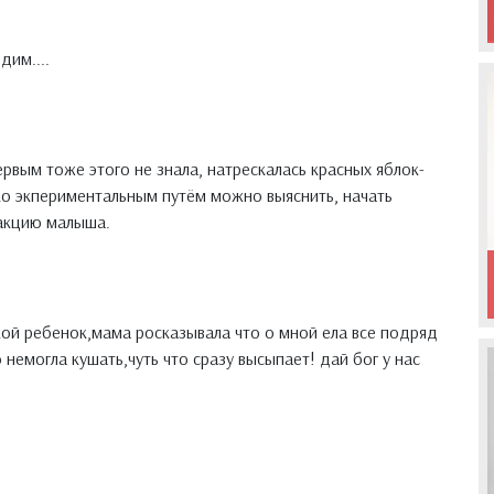
дим....
первым тоже этого не знала, натрескалась красных яблок-
ко экпериментальным путём можно выяснить, начать
еакцию малыша.
кой ребенок,мама росказывала что о мной ела все подряд
 немогла кушать,чуть что сразу высыпает! дай бог у нас