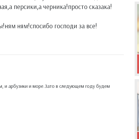
ная,а персики,а черника!просто сказака!
ы!ням ням!спосибо господи за все!
м, и арбузики и море.Зато в следующем году будем