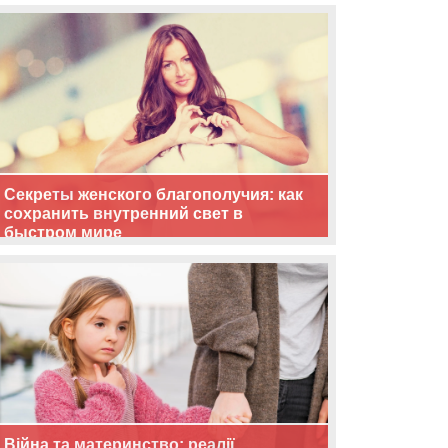
життя
Секреты женского благополучия: как
сохранить внутренний свет в
быстром мире
Війна та материнство: реалії