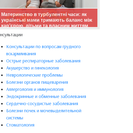
Материнство в турбулентні часи: як
українські мами тримають баланс між
кар’єрою, дітьми та власним життям
нсультации
Консультации по вопросам грудного
вскармливания
Острые респираторные заболевания
Акушерство и гинекология
Неврологические проблемы
Болезни органов пищеварения
Аллергология и иммунология
Эндокринные и обменные заболевания
Сердечно-сосудистые заболевания
Болезни почек и мочевыделительной
системы
Стоматология