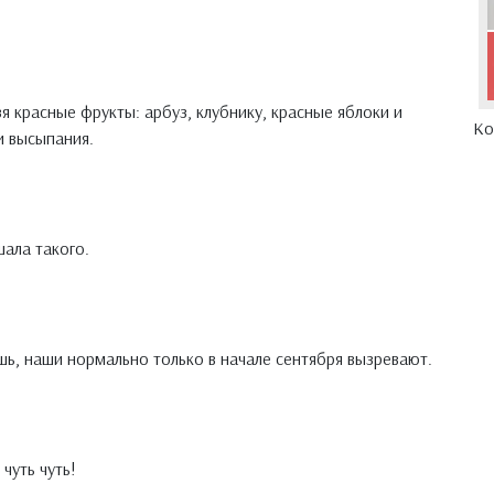
 красные фрукты: арбуз, клубнику, красные яблоки и
Ко
и высыпания.
шала такого.
шь, наши нормально только в начале сентября вызревают.
чуть чуть!