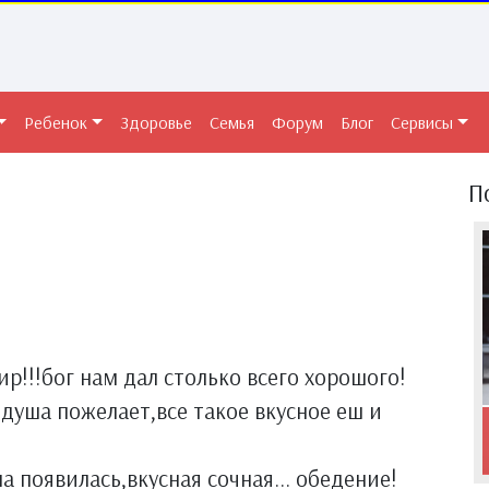
Ребенок
Здоровье
Семья
Форум
Блог
Сервисы
П
ир!!!бог нам дал столько всего хорошого!
душа пожелает,все такое вкусное еш и
а появилась,вкусная сочная... обедение!