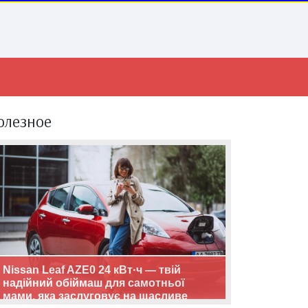
олезное
Nissan Leaf AZE0 24 кВт·ч — твій
надійний обіймаш для самотньої
мами, яка заслуговує на щасливе