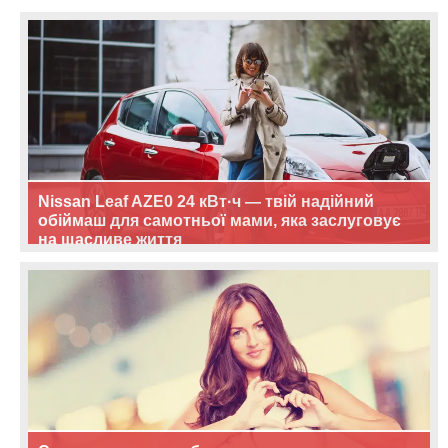
Nissan Leaf AZE0 24 кВт·ч — твій надійний
обіймаш для самотньої мами, яка заслуговує
на щасливе життя