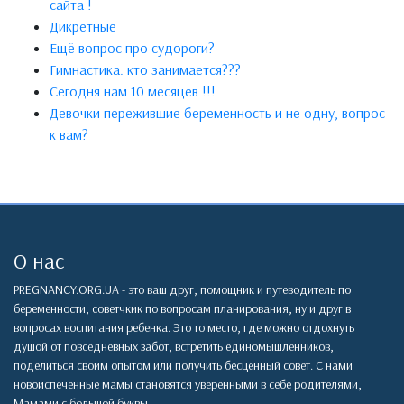
сайта !
Дикретные
Ещё вопрос про судороги?
Гимнастика. кто занимается???
Сегодня нам 10 месяцев !!!
Девочки пережившие беременность и не одну, вопрос
к вам?
О нас
PREGNANCY.ORG.UA - это ваш друг, помощник и путеводитель по
беременности, советчкик по вопросам планирования, ну и друг в
вопросах воспитания ребенка. Это то место, где можно отдохнуть
душой от повседневных забот, встретить единомышленников,
поделиться своим опытом или получить бесценный совет. С нами
новоиспеченные мамы становятся уверенными в себе родителями,
Мамами с большой буквы.