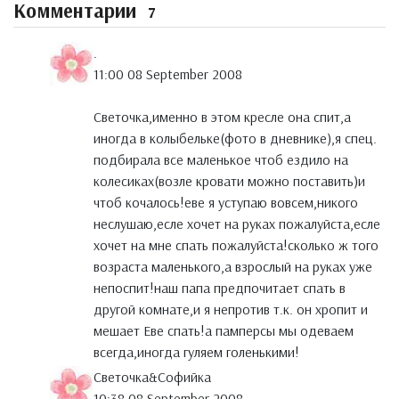
Комментарии
7
.
11:00 08 September 2008
Светочка,именно в этом кресле она спит,а
иногда в колыбельке(фото в дневнике),я спец.
подбирала все маленькое чтоб ездило на
колесиках(возле кровати можно поставить)и
чтоб кочалось!еве я уступаю вовсем,никого
неслушаю,есле хочет на руках пожалуйста,есле
хочет на мне спать пожалуйста!сколько ж того
возраста маленького,а взрослый на руках уже
непоспит!наш папа предпочитает спать в
другой комнате,и я непротив т.к. он хропит и
мешает Еве спать!а памперсы мы одеваем
всегда,иногда гуляем голенькими!
Светочка&Софийка
10:38 08 September 2008