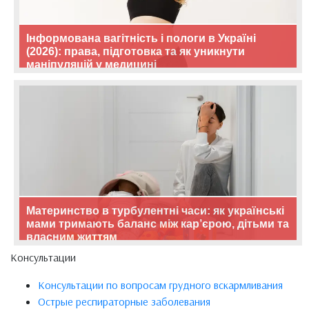
Інформована вагітність і пологи в Україні
(2026): права, підготовка та як уникнути
маніпуляцій у медицині
Материнство в турбулентні часи: як українські
мами тримають баланс між кар’єрою, дітьми та
власним життям
Консультации
Консультации по вопросам грудного вскармливания
Острые респираторные заболевания