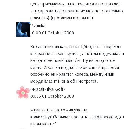
цена приемлемая...мне нравится.а вот на счет
авто кресла так и правда их можно и отдельно
покупать)))проблемы в этом нет.
Vizumka
10:00 01 October 2008
Коляска чиковская, стоит 1,560, но автокресла
как раз нет. Я уже купила, а потом подумала за
него,что не помешало бы. Ну ничего,потом
купим. А кошка под коляской спит и прячется,
особенно ей нравятся колеса, между ними
морда влазит и она об них трется.
~Natali~Ilya~Sofi~
09:53 01 October 2008
А кашак глаз положил уже на
колясочку)))Забыла спросить...авто кресло идет
в комплекте?