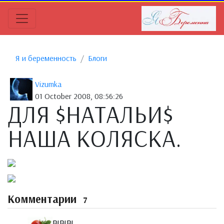
Я и беременность
Блоги
Vizumka
01 October 2008, 08:56:26
ДЛЯ $НАТАЛЬИ$
НАША КОЛЯСКА.
Комментарии
7
₪₪₪