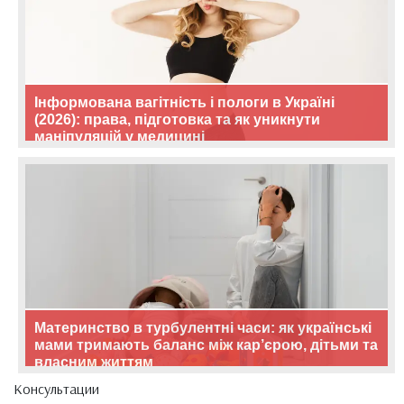
Інформована вагітність і пологи в Україні
(2026): права, підготовка та як уникнути
маніпуляцій у медицині
Материнство в турбулентні часи: як українські
мами тримають баланс між кар’єрою, дітьми та
власним життям
Консультации