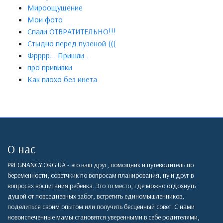
Мироощущение
Мои фото
Спали ОТВРАТИТЕЛЬНО!!!
Стыдно перед пузёной (((
Фрррр... Пришли...
про прививки
Как плохо без инета
О нас
PREGNANCY.ORG.UA - это ваш друг, помощник и путеводитель по
беременности, советчкик по вопросам планирования, ну и друг в
вопросах воспитания ребенка. Это то место, где можно отдохнуть
душой от повседневных забот, встретить единомышленников,
поделиться своим опытом или получить бесценный совет. С нами
новоиспеченные мамы становятся уверенными в себе родителями,