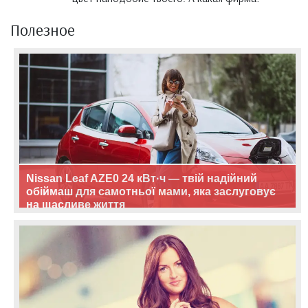
Полезное
Nissan Leaf AZE0 24 кВт·ч — твій надійний
обіймаш для самотньої мами, яка заслуговує
на щасливе життя