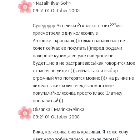
~Natali~Ilya~Sofi~
09:51 01 October 2008
Суперрррр!Это чикко?сколько стоит???мы
присмотрели одну колясочку в
Антошке...красиаая)))только папаня наш не
хочет сейчас ее покупать(((перед родами
наверное купим,а ее уже наверное не
будет...но я не растраиваюсь!как говорится:мое
от меня не уйдет!)))сейчас такой выбор
огромный что потерятся можно)))я на рынке не
видела таких колясочек,вы в магазине
покупали?колясочка просто класс!Златику
понравится!)))
Oksanka i Marinka+Alinka
09:21 01 October 2008
Вика, колясочка очень красивая. Я тоже хочу
цвет наподобие твоего. А какая фирма?