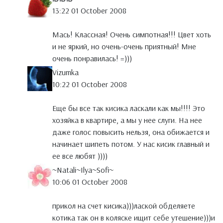
13:22 01 October 2008
Мась! Классная! Очень симпотная!!! Цвет хоть
и не яркий, но очень-очень приятный! Мне
очень понравилась! =)))
Vizumka
10:22 01 October 2008
Еще бы все так кисика ласкали как мы!!!! Это
хозяйка в квартире, а мы у нее слуги. На нее
даже голос повысить нельзя, она обижается и
начинает шипеть потом. У нас кисик главный и
ее все любят ))))
~Natali~Ilya~Sofi~
10:06 01 October 2008
прикол на счет кисика)))лаской обделяете
котика так он в коляске ищит себе утешение)))и