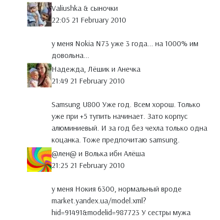
Valiushka & сыночки
22:05 21 February 2010
у меня Nokia N73 уже 3 года... на 1000% им
довольна...
Надежда, Лёшик и Анечка
21:49 21 February 2010
Samsung U800 Уже год. Всем хорош. Только
уже при +5 тупить начинает. Зато корпус
алюминиевый. И за год без чехла только одна
коцанка. Тоже предпочитаю samsung.
@лен@ и Волька ибн Алёша
21:25 21 February 2010
у меня Нокия 6300, нормальный вроде
market.yandex.ua/model.xml?
hid=91491&modelid=987723 У сестры мужа