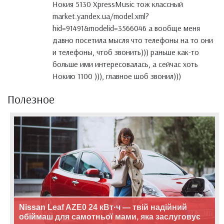
Нокия 5130 XpressMusic тож классный
market.yandex.ua/model.xml?
hid=91491&modelid=3566046 а вообще меня
давно посетила мысля что телефоны на то они
и телефоны, чтоб звонить))) раньше как-то
больше ими интересовалась, а сейчас хоть
Нокию 1100 ))), главное шоб звонил)))
Полезное
Nissan Leaf AZE0 24 кВт·ч — твій надійний
обіймаш для самотньої мами, яка заслуговує