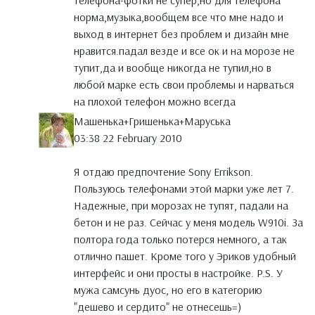
телефона-фотки не супер,но для телефона
норма,музыка,вообщем все что мне надо и
выход в интернет без проблем и дизайн мне
нравится.падал везде и все ок и на морозе не
тупит,да и вообще никогда не тупил,но в
любой марке есть свои проблемы и нарваться
на плохой телефон можно всегда
Машенька+Гришенька+Маруська
03:38 22 February 2010
Я отдаю предпочтение Sony Errikson.
Пользуюсь телефонами этой марки уже лет 7.
Надежные, при морозах не тупят, падали на
бетон и не раз. Сейчас у меня модель W910i. За
полтора года только потерся немного, а так
отлично пашет. Кроме того у Эриков удобный
интерфейс и они просты в настройке. P.S. У
мужа самсунь дуос, но его в категорию
"дешево и сердито" не отнесешь=)