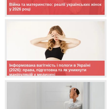
Війна та материнство: реалії українських жінок
у 2026 році
Інформована вагітність і пологи в Україні
(2026): права, підготовка та як уникнути
маніпуляцій у медицині