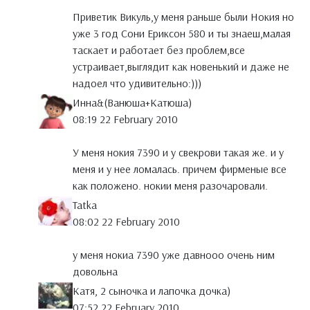
Приветик Викуль,у меня раньше были Нокия но
уже 3 год Сони Ериксон 580 и ты знаеш,малая
таскает и работает без проблем,все
устраивает,выглядит как новенький и даже не
надоел что удивительно:)))
Инна&(Ванюша+Катюша)
08:19 22 February 2010
У меня нокия 7390 и у свекрови такая же. и у
меня и у нее ломалась. причем фирменые все
как положено. нокии меня разочаровали.
Tatka
08:02 22 February 2010
у меня нокиа 7390 уже давнооо очень ним
довольна
Катя, 2 сыночка и лапочка дочка)
07:52 22 February 2010