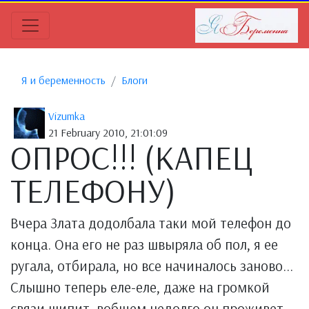
Я и беременность
Блоги
Vizumka
21 February 2010, 21:01:09
ОПРОС!!! (КАПЕЦ
ТЕЛЕФОНУ)
Вчера Злата додолбала таки мой телефон до
конца. Она его не раз швыряла об пол, я ее
ругала, отбирала, но все начиналось заново...
Слышно теперь еле-еле, даже на громкой
связи шипит, вобщем недолго он проживет.