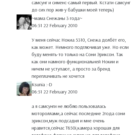
самсунг и сименс-самый первый. Кстати самсунг
до сих пор жив-у бабушки моей теперь)
~мама Снежаны 3 года~
06:51 22 February 2010
У меня сейчас Нокиа 5310, Снежа долбёт его,
как может. Немного подглючивал уже. Но если
буду менять-то только на Сони Эриксон. Так
как они намного функциональней Нокии и
ничем не уступают, а просто за бренд
переплачивать не хочется
Ksunia :-D
06:51 22 February 2010
а я самсунги не люблю.пользовалась
мотороллами,а сейчас последние 2года сони
эриксон,муж подсадил и мне очень
нравится,сейчас Т650i,камера хорошая для