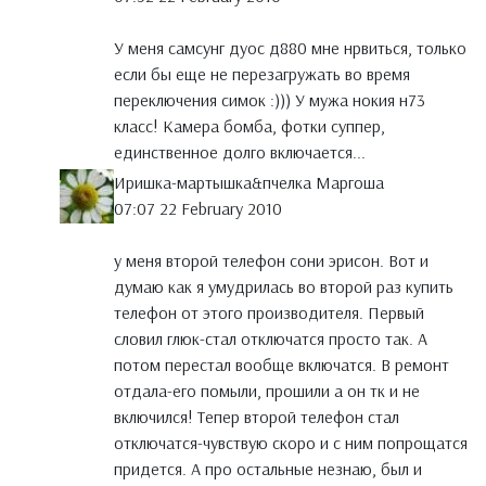
У меня самсунг дуос д880 мне нрвиться, только
если бы еще не перезагружать во время
переключения симок :))) У мужа нокия н73
класс! Камера бомба, фотки суппер,
единственное долго включается...
Иришка-мартышка&пчелка Маргоша
07:07 22 February 2010
у меня второй телефон сони эрисон. Вот и
думаю как я умудрилась во второй раз купить
телефон от этого производителя. Первый
словил глюк-стал отключатся просто так. А
потом перестал вообще включатся. В ремонт
отдала-его помыли, прошили а он тк и не
включился! Тепер второй телефон стал
отключатся-чувствую скоро и с ним попрощатся
придется. А про остальные незнаю, был и