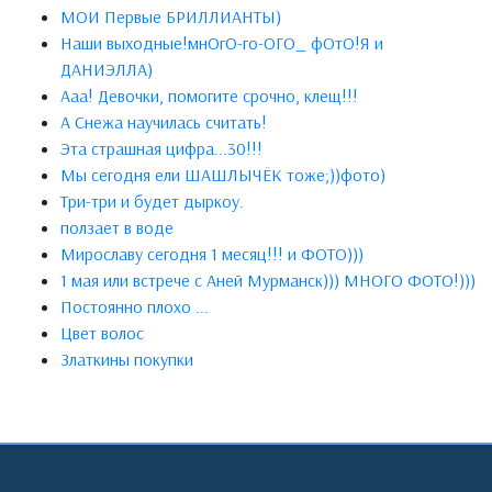
МОИ Первые БРИЛЛИАНТЫ)
Наши выходные!мнОгО-го-ОГО_ фОтО!Я и
ДАНИЭЛЛА)
Ааа! Девочки, помогите срочно, клещ!!!
А Снежа научилась считать!
Эта страшная цифра...30!!!
Мы сегодня ели ШАШЛЫЧЁК тоже;))фото)
Три-три и будет дыркоу.
ползает в воде
Мирославу сегодня 1 месяц!!! и ФОТО)))
1 мая или встрече с Аней Мурманск))) МНОГО ФОТО!)))
Постоянно плохо ...
Цвет волос
Златкины покупки