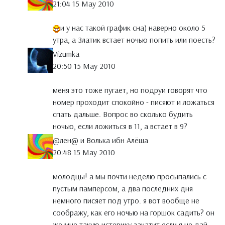
21:04 15 May 2010
и у нас такой график сна) наверно около 5
утра, а Златик встает ночью попить или поесть?
Vizumka
20:50 15 May 2010
меня это тоже пугает, но подруи говорят что
номер проходит спокойно - писяют и ложаться
спать дальше. Вопрос во сколько будить
ночью, если ложиться в 11, а встает в 9?
@лен@ и Волька ибн Алёша
20:48 15 May 2010
молодцы! а мы почти неделю просыпались с
пустым памперсом, а два последних дня
немного писяет под утро. я вот вообще не
соображу, как его ночью на горшок садить? он
же мне такую истерику закатит если я не дай