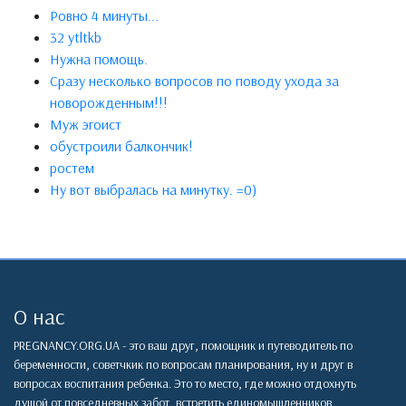
Ровно 4 минуты...
32 ytltkb
Нужна помощь.
Сразу несколько вопросов по поводу ухода за
новорожденным!!!
Муж эгоист
обустроили балкончик!
ростем
Ну вот выбралась на минутку. =0)
О нас
PREGNANCY.ORG.UA - это ваш друг, помощник и путеводитель по
беременности, советчкик по вопросам планирования, ну и друг в
вопросах воспитания ребенка. Это то место, где можно отдохнуть
душой от повседневных забот, встретить единомышленников,