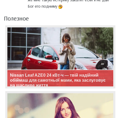
Бог его подниму
Полезное
Nissan Leaf AZE0 24 кВт·ч — твій надійний
обіймаш для самотньої мами, яка заслуговує
на щасливе життя