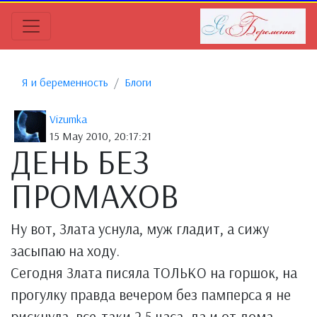
Я и беременность
Блоги
Vizumka
15 May 2010, 20:17:21
ДЕНЬ БЕЗ
ПРОМАХОВ
Ну вот, Злата уснула, муж гладит, а сижу
засыпаю на ходу.
Сегодня Злата писяла ТОЛЬКО на горшок, на
прогулку правда вечером без памперса я не
рискнула, все-таки 2,5 часа, да и от дома