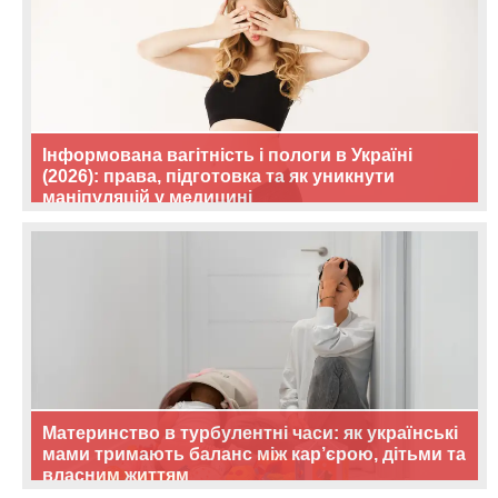
Інформована вагітність і пологи в Україні
(2026): права, підготовка та як уникнути
маніпуляцій у медицині
Материнство в турбулентні часи: як українські
мами тримають баланс між кар’єрою, дітьми та
власним життям