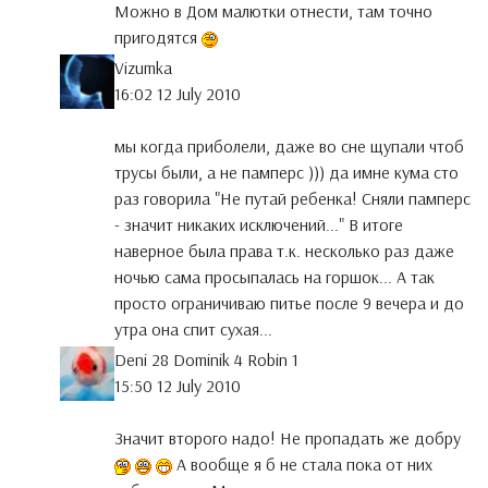
Можно в Дом малютки отнести, там точно
пригодятся
Vizumka
16:02 12 July 2010
мы когда приболели, даже во сне щупали чтоб
трусы были, а не памперс ))) да имне кума сто
раз говорила "Не путай ребенка! Сняли памперс
- значит никаких исключений..." В итоге
наверное была права т.к. несколько раз даже
ночью сама просыпалась на горшок... А так
просто ограничиваю питье после 9 вечера и до
утра она спит сухая...
Deni 28 Dominik 4 Robin 1
15:50 12 July 2010
Значит второго надо! Не пропадать же добру
А вообще я б не стала пока от них