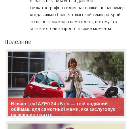
избавляться. Мы хоть и давно и
безкатострофно сидим на горшке, но например
когда сильно болеет с высокой температурой,
то на ночь можно и памп одеть, потому что
уплывают они запросто в такие моменты.
Полезное
Nissan Leaf AZE0 24 кВт·ч — твій надійний
обіймаш для самотньої мами, яка заслуговує
на щасливе життя