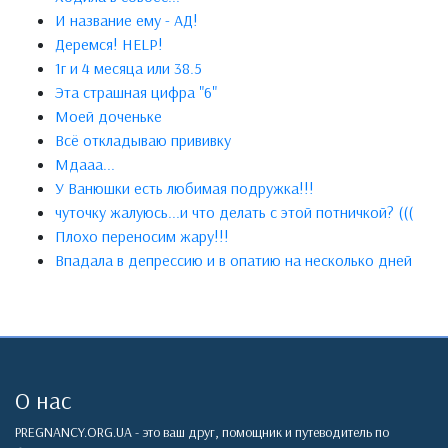
И название ему - АД!
Деремся! HELP!
1г и 4 месяца или 38.5
Эта страшная цифра "6"
Моей доченьке
Всё откладываю прививку
Мдааа...
У Ванюшки есть любимая подружка!!!
чуточку жалуюсь...и что делать с этой потничкой? (((
Плохо переносим жару!!!
Впадала в депрессию и в опатию на несколько дней
О нас
PREGNANCY.ORG.UA - это ваш друг, помощник и путеводитель по