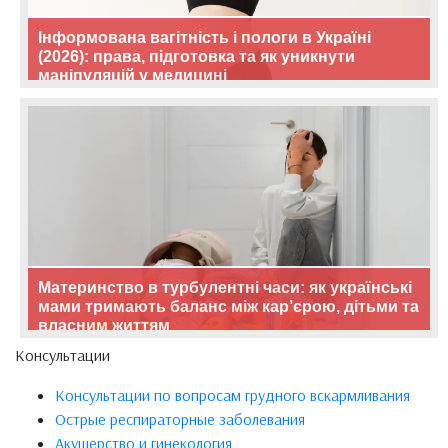
Інформована вагітність і пологи в Україні
(2026): права, підготовка та як уникнути
маніпуляцій у медицині
Материнство в турбулентні часи: як українські
мами тримають баланс між кар’єрою, дітьми та
власним життям
Консультации
Консультации по вопросам грудного вскармливания
Острые респираторные заболевания
Акушерство и гинекология