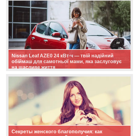
Nissan Leaf AZE0 24 кВт·ч — твій надійний
обіймаш для самотньої мами, яка заслуговує
на щасливе життя
Секреты женского благополучия: как