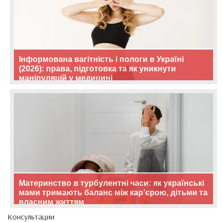
Інформована вагітність і пологи в Україні
(2026): права, підготовка та як уникнути
маніпуляцій у медицині
Материнство в турбулентні часи: як українські
мами тримають баланс між кар’єрою, дітьми та
власним життям
Консультации