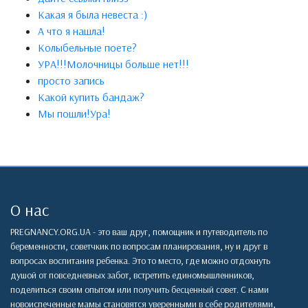
Какая я была невеста :)
А что я нашла!
Колыбельные поете?
УРА!!!Молочницы больше нет!!!
просто запись
Какой купить бандаж?
Мы пошли!Ура!
О нас
PREGNANCY.ORG.UA - это ваш друг, помощник и путеводитель по
беременности, советчкик по вопросам планирования, ну и друг в
вопросах воспитания ребенка. Это то место, где можно отдохнуть
душой от повседневных забот, встретить единомышленников,
поделиться своим опытом или получить бесценный совет. С нами
новоиспеченные мамы становятся уверенными в себе родителями,