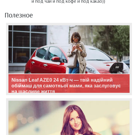
и под чай и под кофе и под какао))
Полезное
Nissan Leaf AZE0 24 кВт·ч — твій надійний
обіймаш для самотньої мами, яка заслуговує
на щасливе життя