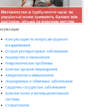
Материнство в турбулентні часи: як
українські мами тримають баланс між
кар’єрою, дітьми та власним життям
нсультации
Консультации по вопросам грудного
вскармливания
Острые респираторные заболевания
Акушерство и гинекология
Неврологические проблемы
Болезни органов пищеварения
Аллергология и иммунология
Эндокринные и обменные заболевания
Сердечно-сосудистые заболевания
Болезни почек и мочевыделительной
системы
Стоматология