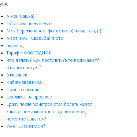
угое
А мой Сашка)
Обо всем по чуть-чуть.
Моя беременность фотоотчет)) и наш плод))
А вот и мы! Свадьба! Фото!
переезд...
Тариф НОВОГОДНИЙ.
Что делать? Как поступить?Кто подскажет?
Кто посоветует?!
8 месяцев
Кабачковая икра
Просто про нас
Цепляюсь за прошлое ...
Сразу после монстров стал болеть живот ,
как во время монстров.- Дорогие мои,
помогите советом!
Уже ГОТОВИМСЯ?