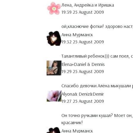
Лена, Андрейка и Иришка
19:39 25 August 2009
ой,класнючие фотки! здорово нас
Анна Мурманск
19:32 25 August 2009
Талантливый ребенок))) сам поел, 
Elena+Daniel & Dennis
19:29 25 August 2009
Спасибо девочки.Алёна мыкушали р
Alyona& Deniz&Demir
19:27 25 August 2009
Он точно ручками кушал? Моет он, 
красавчик!
Анна Мурманск