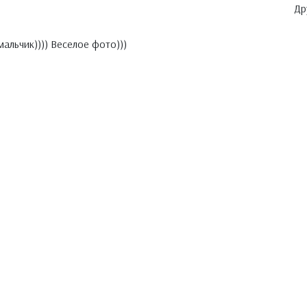
Др
альчик)))) Веселое фото)))