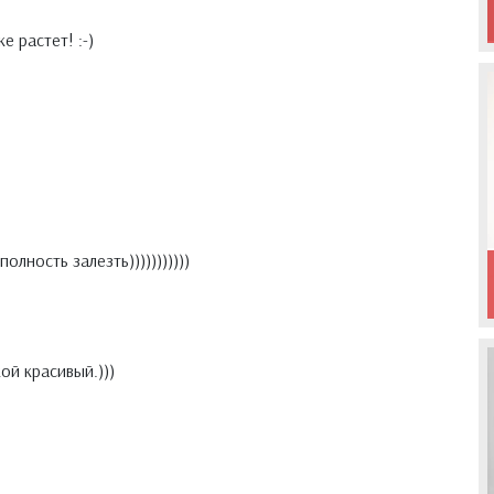
 растет! :-)
олность залезть)))))))))))
ой красивый.)))