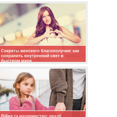
життя
Секреты женского благополучия: как
сохранить внутренний свет в
быстром мире
Війна та материнство: реалії