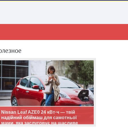
олезное
Nissan Leaf AZE0 24 кВт·ч — твій
надійний обіймаш для самотньої
мами, яка заслуговує на щасливе