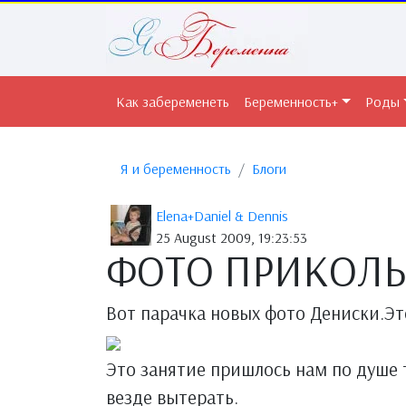
Как забеременеть
Беременность+
Роды
Я и беременность
Блоги
Elena+Daniel & Dennis
25 August 2009, 19:23:53
ФОТО ПРИКОЛЬ
Вот парачка новых фото Дениски.Эт
Это занятие пришлось нам по душе 
везде вытерать.