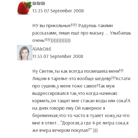
₪₪₪
13:23 07 September 2008
НУ вы прикольные!!!! Радуешь такими
рассказами, пиши ещё про маську ... Улыбаешь
очень!!!!)))))))))))))
A)A&O&E
11:33 07 September 2008
Ну Светик,ты как всегда посмешила меня!!!
Лицом в тарелке-это вообще шедевр!!!Кстати
про сушняк,у меня тоже самое!Так муж
выдрессировался так,что когда начинаю
кормить,он тащит мне стакан воды или сока!А
на днях говорю ему Ой наверное я
беременная,что-то часто в туалет хожу,на что
мне в ответ..."Дорогая,а где 4-ре литра сока,я
же вчера вечером покупал?":)))