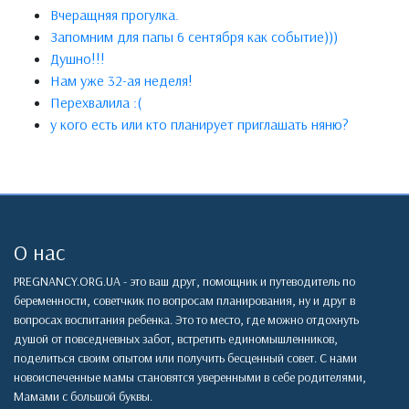
Вчеращняя прогулка.
Запомним для папы 6 сентября как событие)))
Душно!!!
Нам уже 32-ая неделя!
Перехвалила :(
у кого есть или кто планирует приглашать няню?
О нас
PREGNANCY.ORG.UA - это ваш друг, помощник и путеводитель по
беременности, советчкик по вопросам планирования, ну и друг в
вопросах воспитания ребенка. Это то место, где можно отдохнуть
душой от повседневных забот, встретить единомышленников,
поделиться своим опытом или получить бесценный совет. С нами
новоиспеченные мамы становятся уверенными в себе родителями,
Мамами с большой буквы.