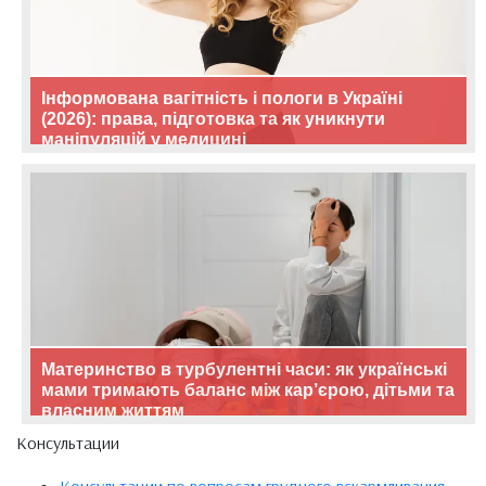
Інформована вагітність і пологи в Україні
(2026): права, підготовка та як уникнути
маніпуляцій у медицині
Материнство в турбулентні часи: як українські
мами тримають баланс між кар’єрою, дітьми та
власним життям
Консультации