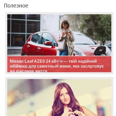
Полезное
Nissan Leaf AZE0 24 кВт·ч — твій надійний
обіймаш для самотньої мами, яка заслуговує
на щасливе життя