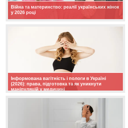
Війна та материнство: реалії українських жінок
у 2026 році
Інформована вагітність і пологи в Україні
(2026): права, підготовка та як уникнути
маніпуляцій у медицині