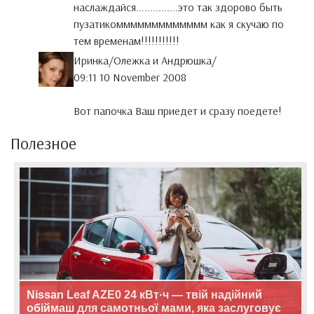
наслаждайся...............это так здорово быть
пузатикоммммммммммммм как я скучаю по
тем временам!!!!!!!!!!!
Иринка/Олежка и Андрюшка/
09:11 10 November 2008
Вот папочка Ваш приедет и сразу поедете!
Полезное
Nissan Leaf AZE0 24 кВт·ч — твій надійний
обіймаш для самотньої мами, яка заслуговує