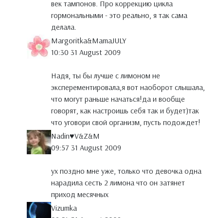
век тампонов. Про коррекцию цикла
гормональными - это реально, я так сама
делала.
Margoritka&MamaJULY
10:30 31 August 2009
Надя, ты бы лучше с лимоном не
эксперементировала,я вот наоборот слышала,
что могут раньше начаться!да и вообще
говорят, как настроишь себя так и будет)так
что уговори свой организм, пусть подождет!
Nadin♥V&Z&M
09:57 31 August 2009
ух поздно мне уже, только что девочка одна
нарадила сесть 2 лимона что он затянет
приход месячных
Vizumka