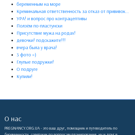
беременным на море
Креминальная ответственность за отказ от прививок...
УРА! и вопрос про контрацептивы
Ползём по-пластунски
Присутствие мужа на родах!
девочки! подскажите!!!
вчера была у врача!
3 фото =)
Глупые подружки!
О подруге
Купили!
О нас
PREGNANCY.ORG.UA - это ваш друг, помощник и путеводитель по
беременности, советчкик по вопросам планирования, ну и друг в