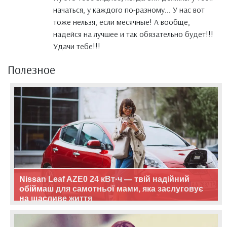
начаться, у каждого по-разному... У нас вот
тоже нельзя, если месячные! А вообще,
надейся на лучшее и так обязательно будет!!!
Удачи тебе!!!
Полезное
Nissan Leaf AZE0 24 кВт·ч — твій надійний
обіймаш для самотньої мами, яка заслуговує
на щасливе життя