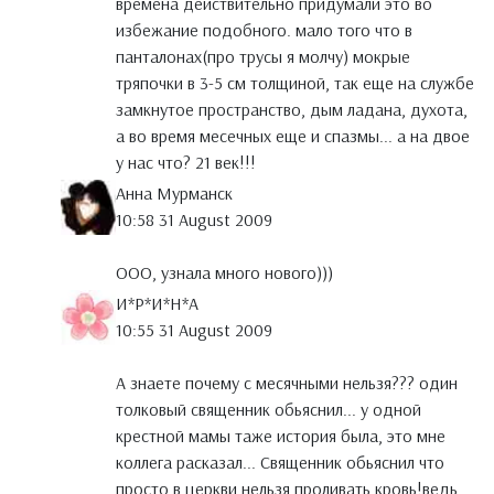
времена действительно придумали это во
избежание подобного. мало того что в
панталонах(про трусы я молчу) мокрые
тряпочки в 3-5 см толщиной, так еще на службе
замкнутое пространство, дым ладана, духота,
а во время месечных еще и спазмы... а на двое
у нас что? 21 век!!!
Анна Мурманск
10:58 31 August 2009
ООО, узнала много нового)))
И*Р*И*Н*А
10:55 31 August 2009
А знаете почему с месячными нельзя??? один
толковый священник обьяснил... у одной
крестной мамы таже история была, это мне
коллега расказал... Священник обьяснил что
просто в церкви нельзя проливать кровь!ведь