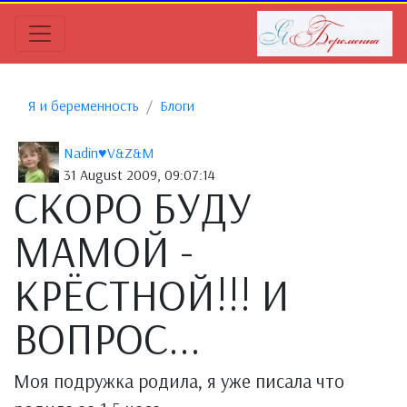
Я и беременность
Блоги
Nadin♥V&Z&M
31 August 2009, 09:07:14
СКОРО БУДУ
МАМОЙ -
КРЁСТНОЙ!!! И
ВОПРОС...
Моя подружка родила, я уже писала что