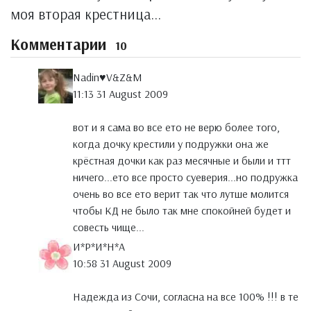
моя вторая крестница...
Комментарии
10
Nadin♥V&Z&M
11:13 31 August 2009
вот и я сама во все ето не верю более того,
когда дочку крестили у подружки она же
крёстная дочки как раз месячные и были и ттт
ничего...ето все просто суеверия...но подружка
очень во все ето верит так что лутше молится
чтобы КД не было так мне спокойней будет и
совесть чище...
И*Р*И*Н*А
10:58 31 August 2009
Надежда из Сочи, согласна на все 100% !!! в те