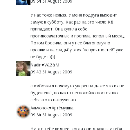
09:54 31 August 2009
У нас тоже нельзя. У меня подруга выходит
замуж в субботу. Как раз на это число КД
припадают. Она купила себе
противозачаточные и пропила неполный месяц.
Потом бросила, они у нее благополучно
прошли и на свадьбу этих "неприятностей" уже
не будет ))))
Nadin♥V&Z&M
09:42 31 August 2009
спсибочки я почемуто уверенна даже что их не
будеи ешё, но както неспокойно постоянно
себя чтото накручиваю
Альчонок♥Артёмушка
09:34 31 August 2009
Ну это тебе виднее, когда они должны у тебя