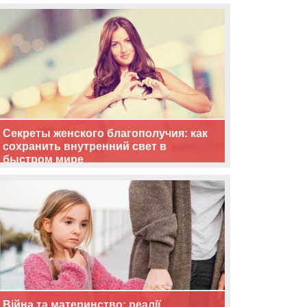
життя
Секреты женского благополучия: как
сохранить внутренний свет в
быстром мире
Війна та материнство: реалії