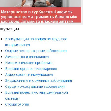
Материнство в турбулентні часи: як
українські мами тримають баланс між
кар’єрою, дітьми та власним життям
нсультации
Консультации по вопросам грудного
вскармливания
Острые респираторные заболевания
Акушерство и гинекология
Неврологические проблемы
Болезни органов пищеварения
Аллергология и иммунология
Эндокринные и обменные заболевания
Сердечно-сосудистые заболевания
Болезни почек и мочевыделительной
системы
Стоматология