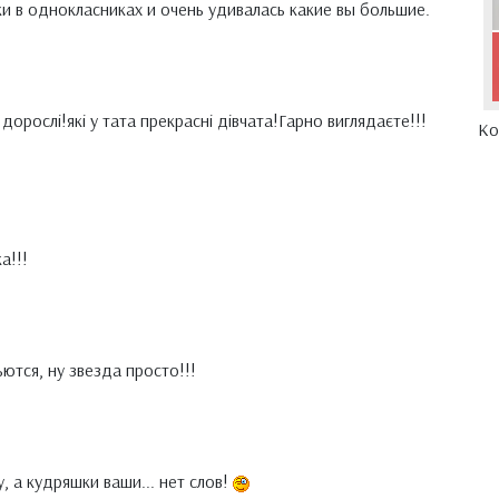
и в однокласниках и очень удивалась какие вы большие.
і, дорослі!які у тата прекрасні дівчата!Гарно виглядаєте!!!
Ко
а!!!
ются, ну звезда просто!!!
, а кудряшки ваши... нет слов!