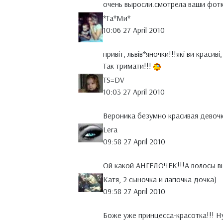
очень выросли.смотрела ваши фотк
*Тa*Ми*
10:06 27 April 2010
привіт, львів*яночки!!!які ви красив
Так тримати!!!
TS=DV
10:03 27 April 2010
Вероника безумно красивая девочк
Lera
09:58 27 April 2010
Ой какой АНГЕЛОЧЕК!!!А волосы вь
Катя, 2 сыночка и лапочка дочка)
09:58 27 April 2010
Боже уже принцесса-красотка!!! Ну