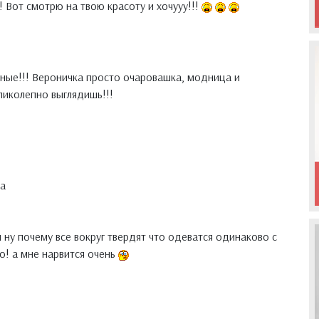
! Вот смотрю на твою красоту и хочууу!!!
ные!!! Вероничка просто очаровашка, модница и
ликолепно выглядишь!!!
а
 ну почему все вокруг твердят что одеватся одинаково с
о! а мне нарвится очень