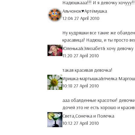
Надюшкааа!!! И я девочку хочууу!!
Альчонок♥Артёмушка
12:04 27 April 2010
Ну кудряшки все такие же обалден
красавица! Надюш, и ты просто ве
Юленька&Элизабет& хочу девочку
11:20 27 April 2010
такая красивая девочка!
Иришка-мартышка&пчелка Маргош
10:18 27 April 2010
ааа обалденные красотки! девочки
дочей это не есть хорошо и красив
Света,Сонечка и Полечка
10:12 27 April 2010