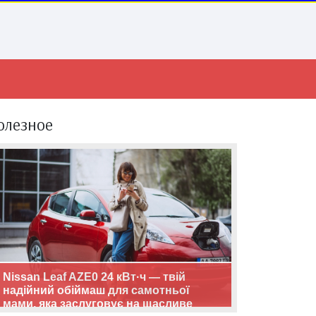
олезное
Nissan Leaf AZE0 24 кВт·ч — твій
надійний обіймаш для самотньої
мами, яка заслуговує на щасливе