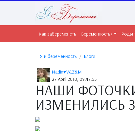
Как забеременеть
Беременность+
Роды
Я и беременность
Блоги
Nadin♥V&Z&M
27 April 2010, 09:47:55
НАШИ ФОТОЧКИ
ИЗМЕНИЛИСЬ З