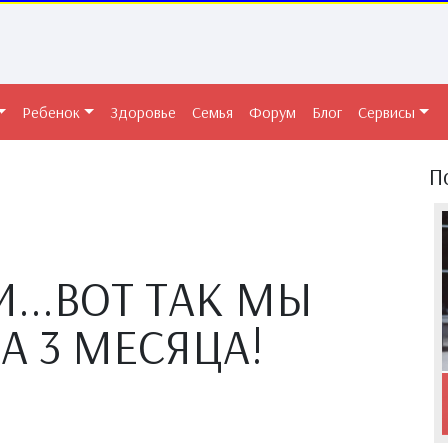
Ребенок
Здоровье
Семья
Форум
Блог
Сервисы
П
...ВОТ ТАК МЫ
А 3 МЕСЯЦА!