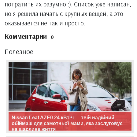
потратить их разумно :). Список уже написан,
но я решила начать с крупных вещей, а это
оказывается не так и просто.
Комментарии
0
Полезное
Nissan Leaf AZE0 24 кВт·ч — твій надійний
обіймаш для самотньої мами, яка заслуговує
на щасливе життя