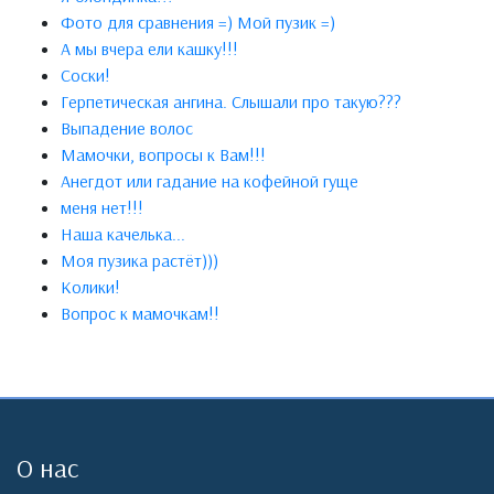
Фото для сравнения =) Мой пузик =)
А мы вчера ели кашку!!!
Соски!
Герпетическая ангина. Слышали про такую???
Выпадение волос
Мамочки, вопросы к Вам!!!
Анегдот или гадание на кофейной гуще
меня нет!!!
Наша качелька...
Моя пузика растёт)))
Колики!
Вопрос к мамочкам!!
О нас