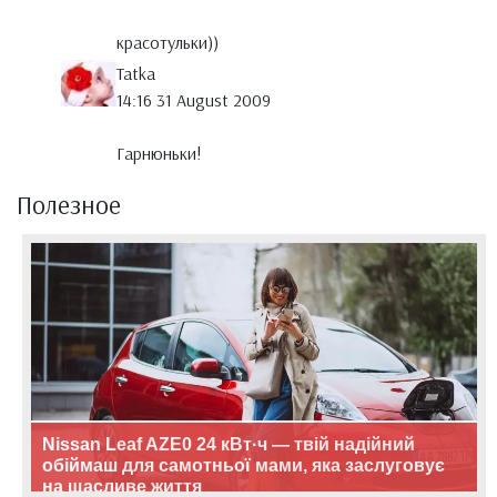
красотульки))
Tatka
14:16 31 August 2009
Гарнюньки!
Полезное
Nissan Leaf AZE0 24 кВт·ч — твій надійний
обіймаш для самотньої мами, яка заслуговує
на щасливе життя