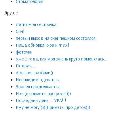
Стоматология
Другое
Летит моя сестричка.
Син!
первый выход на снег пешком состоялся
Наша обновка! Ура и ФУХ!
фоточки
Уже 3 года, как моя жизнь круто поменялась...
Подруга...
А мы нос разбили((
Ненавидим одеваться.
Эпопея продолжается...
И ещё приметы про роды)))
Последний день ... УРА!!!
Ржу не могу!)))(Приметы про деток)))