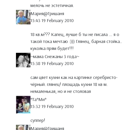
мелочь не эстетичная.
Мария@Гришаня
15:43 19 February 2010
18 кв.м??? Капец, лучше б ты не писала ... я о
такой тока мечтаю :))) Глянец, барная стойка..
куколка прям будет!!!
~мама Снежаны 3 года~
15:38 19 February 2010
сам цвет кухни как на картинке серебристо-
чёрный. глянец! площадь кухни 18 кв м.
немаленькая, но и не столовая
*Тa*Ми*
15:32 19 February 2010
суппер!
Мария@Гришаня