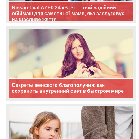
Nissan Leaf AZE0 24 кВт·ч — твій надійний
обіймаш для самотньої мами, яка заслуговує
на щасливе життя
Секреты женского благополучия: как
сохранить внутренний свет в быстром мире