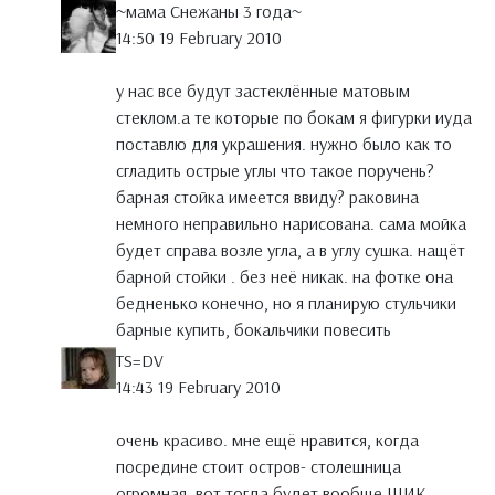
~мама Снежаны 3 года~
14:50 19 February 2010
у нас все будут застеклённые матовым
стеклом.а те которые по бокам я фигурки иуда
поставлю для украшения. нужно было как то
сгладить острые углы что такое поручень?
барная стойка имеется ввиду? раковина
немного неправильно нарисована. сама мойка
будет справа возле угла, а в углу сушка. нащёт
барной стойки . без неё никак. на фотке она
бедненько конечно, но я планирую стульчики
барные купить, бокальчики повесить
TS=DV
14:43 19 February 2010
очень красиво. мне ещё нравится, когда
посредине стоит остров- столешница
огромная. вот тогда будет вообще ШИК