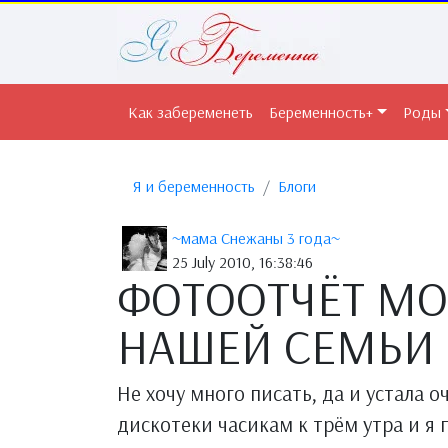
Как забеременеть
Беременность+
Роды
Я и беременность
Блоги
~мама Снежаны 3 года~
25 July 2010, 16:38:46
ФОТООТЧЁТ МОИ
НАШЕЙ СЕМЬИ 
Не хочу много писать, да и устала 
дискотеки часикам к трём утра и я 