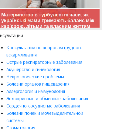
Материнство в турбулентні часи: як
українські мами тримають баланс між
кар’єрою, дітьми та власним життям
нсультации
Консультации по вопросам грудного
вскармливания
Острые респираторные заболевания
Акушерство и гинекология
Неврологические проблемы
Болезни органов пищеварения
Аллергология и иммунология
Эндокринные и обменные заболевания
Сердечно-сосудистые заболевания
Болезни почек и мочевыделительной
системы
Стоматология