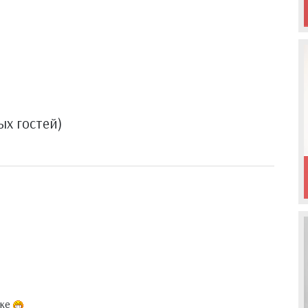
ых гостей)
чке