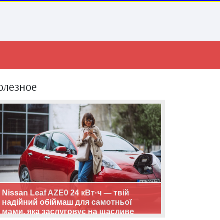
олезное
Nissan Leaf AZE0 24 кВт·ч — твій
надійний обіймаш для самотньої
мами, яка заслуговує на щасливе