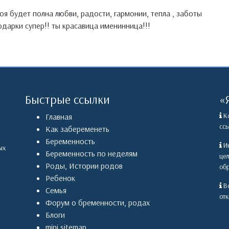
оя будет полна любви, радости, гармонии, тепла , заботы
подарки супер!! ты красавица именинница!!!
Быстрые ссылки
«
Ко
Главная
ссы
Как забеременеть
Беременность
Ин
ых
Беременность по неделям
це
Роды
,
Истории родов
обр
Ребенок
Вс
Семья
отк
Форум о бременности, родах
Блоги
mini sitemap