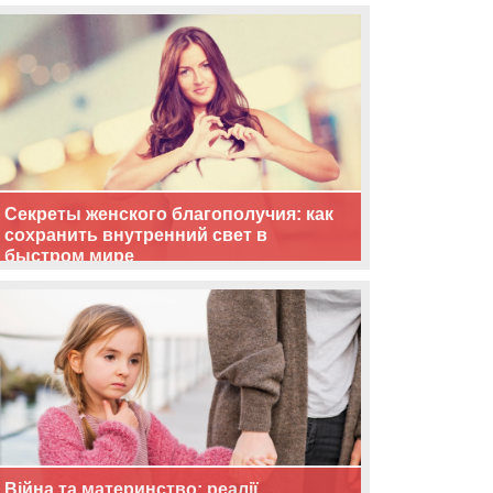
життя
Секреты женского благополучия: как
сохранить внутренний свет в
быстром мире
Війна та материнство: реалії