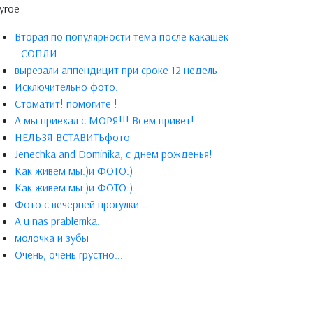
угое
Вторая по популярности тема после какашек
- СОПЛИ
вырезали аппендицит при сроке 12 недель
Исключительно фото.
Стоматит! помогите !
А мы приехал с МОРЯ!!! Всем привет!
НЕЛЬЗЯ ВСТАВИТЬфото
Jenechka and Dominika, с днем рожденья!
Как живем мы:)и ФОТО:)
Как живем мы:)и ФОТО:)
Фото с вечерней прогулки...
A u nas prablemka.
молочка и зубы
Очень, очень грустно...