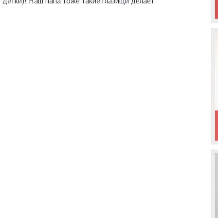
и детки)! Наш папа тоже такие глазищи делает