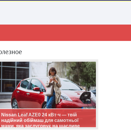
олезное
Nissan Leaf AZE0 24 кВт·ч — твій
надійний обіймаш для самотньої
мами, яка заслуговує на щасливе