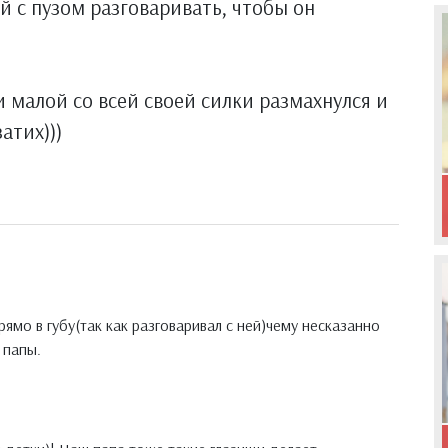
й с пузом разговаривать, чтобы он
 малой со всей своей силки размахнулся и
атих)))
рямо в губу(так как разговаривал с ней)чему несказанно
 папы.