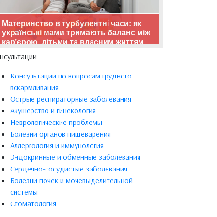
Материнство в турбулентні часи: як
українські мами тримають баланс між
кар’єрою, дітьми та власним життям
нсультации
Консультации по вопросам грудного
вскармливания
Острые респираторные заболевания
Акушерство и гинекология
Неврологические проблемы
Болезни органов пищеварения
Аллергология и иммунология
Эндокринные и обменные заболевания
Сердечно-сосудистые заболевания
Болезни почек и мочевыделительной
системы
Стоматология