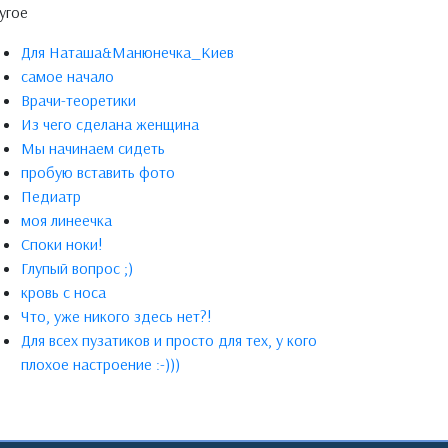
угое
Для Наташа&Манюнечка_Киев
самое начало
Врачи-теоретики
Из чего сделана женщина
Мы начинаем сидеть
пробую вставить фото
Педиатр
моя линеечка
Споки ноки!
Глупый вопрос ;)
кровь с носа
Что, уже никого здесь нет?!
Для всех пузатиков и просто для тех, у кого
плохое настроение :-)))