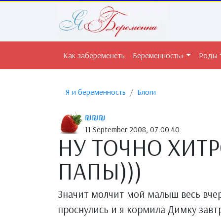
Как забеременеть
Беременность+
Роды
Я и беременность
Блоги
₪₪₪
11 September 2008, 07:00:40
НУ ТОЧНО ХИТ
ПАПЫ)))
Значит молчит мой малыш весь вчер
проснулись и я кормила Димку завт