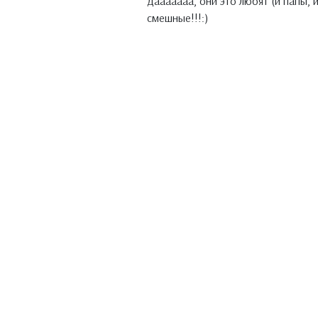
Дааааааа, они это любят (и папы, 
смешные!!!:)