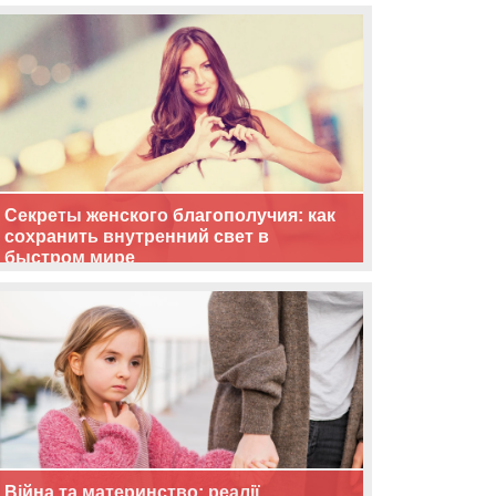
життя
Секреты женского благополучия: как
сохранить внутренний свет в
быстром мире
Війна та материнство: реалії