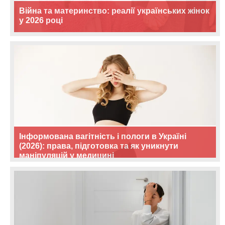
Війна та материнство: реалії українських жінок
у 2026 році
Інформована вагітність і пологи в Україні
(2026): права, підготовка та як уникнути
маніпуляцій у медицині