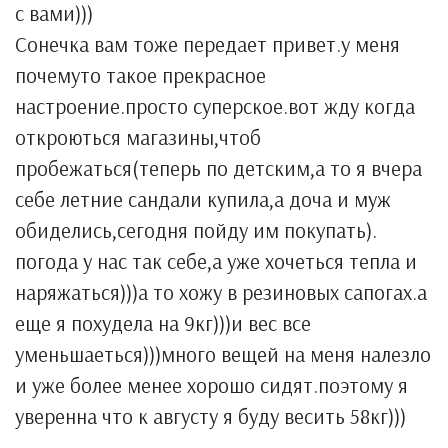
с вами)))
Сонечка вам тоже передает привет.у меня
почемуто такое прекрасное
настроение.просто суперское.вот жду когда
откроються магазины,чтоб
пробежаться(теперь по детским,а то я вчера
себе летние сандали купила,а доча и муж
обиделись,сегодня пойду им покупать).
погода у нас так себе,а уже хочеться тепла и
наряжаться)))а то хожу в резиновых сапогах.а
еще я похудела на 9кг)))и вес все
уменьшаеться)))много вещей на меня налезло
и уже более менее хорошо сидят.поэтому я
уверенна что к августу я буду весить 58кг)))