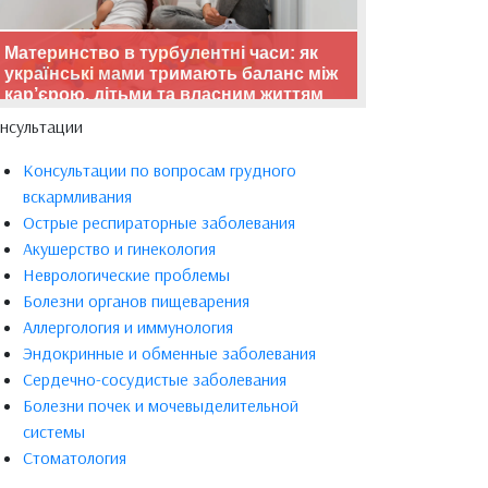
Материнство в турбулентні часи: як
українські мами тримають баланс між
кар’єрою, дітьми та власним життям
нсультации
Консультации по вопросам грудного
вскармливания
Острые респираторные заболевания
Акушерство и гинекология
Неврологические проблемы
Болезни органов пищеварения
Аллергология и иммунология
Эндокринные и обменные заболевания
Сердечно-сосудистые заболевания
Болезни почек и мочевыделительной
системы
Стоматология