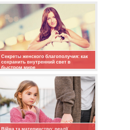
життя
Секреты женского благополучия: как
сохранить внутренний свет в
быстром мире
Війна та материнство: реалії