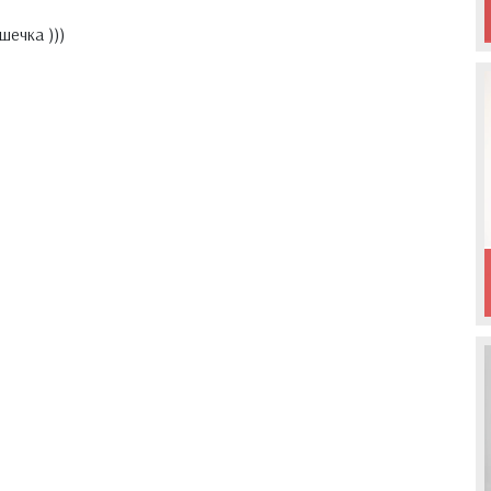
шечка )))