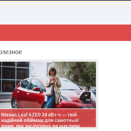
олезное
Nissan Leaf AZE0 24 кВт·ч — твій
надійний обіймаш для самотньої
мами, яка заслуговує на щасливе