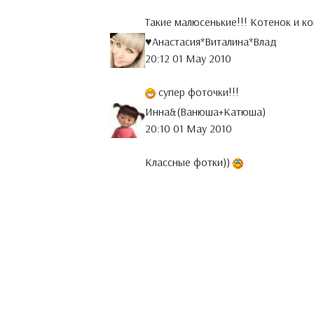
Такие малюсенькие!!! Котенок и ко
♥Анастасия*Виталина*Влад
20:12 01 May 2010
супер фоточки!!!
Инна&(Ванюша+Катюша)
20:10 01 May 2010
Классные фотки))