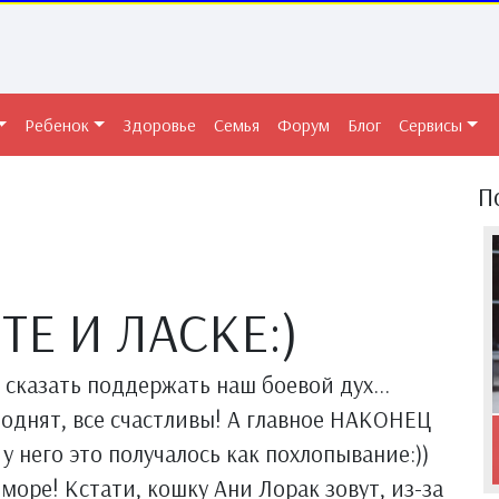
Ребенок
Здоровье
Семья
Форум
Блог
Сервисы
П
Е И ЛАСКЕ:)
к сказать поддержать наш боевой дух...
 поднят, все счастливы! А главное НАКОНЕЦ
 у него это получалось как похлопывание:))
 море! Кстати, кошку Ани Лорак зовут, из-за