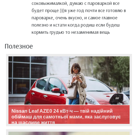
соковыжималкой, думаю с пароваркой все
будет проще:)))я уже год почти все готовлю в
пароварке, очень вкусно, и самое главное
полезно и кстати когда родиш если будеш
кормить грудью то незаменимая вещь
Полезное
Nissan Leaf AZE0 24 кВт·ч — твій надійний
обіймаш для самотньої мами, яка заслуговує
на щасливе життя