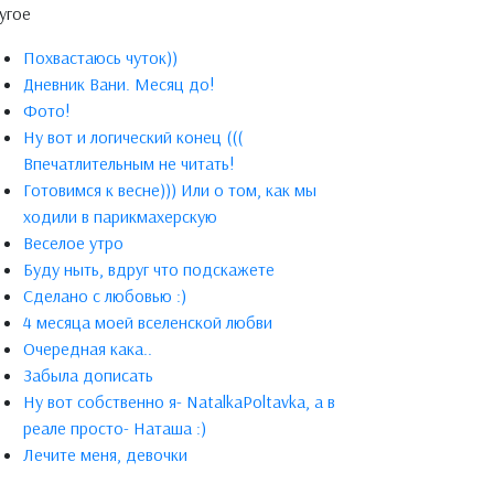
угое
Похвастаюсь чуток))
Дневник Вани. Месяц до!
Фото!
Ну вот и логический конец (((
Впечатлительным не читать!
Готовимся к весне))) Или о том, как мы
ходили в парикмахерскую
Веселое утро
Буду ныть, вдруг что подскажете
Сделано с любовью :)
4 месяца моей вселенской любви
Очередная кака..
Забыла дописать
Ну вот собственно я- NatalkaPoltavka, а в
реале просто- Наташа :)
Лечите меня, девочки