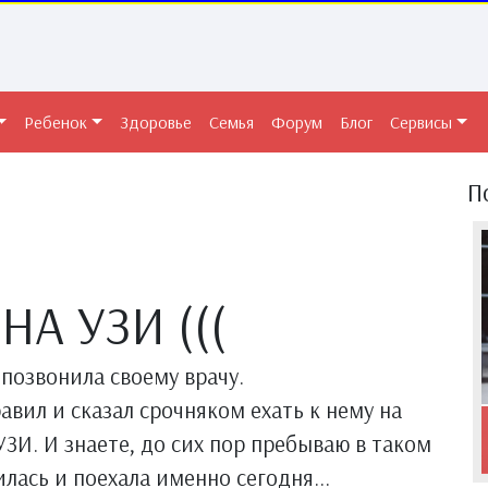
Ребенок
Здоровье
Семья
Форум
Блог
Сервисы
П
А УЗИ (((
и позвонила своему врачу.
вил и сказал срочняком ехать к нему на
УЗИ. И знаете, до сих пор пребываю в таком
илась и поехала именно сегодня...