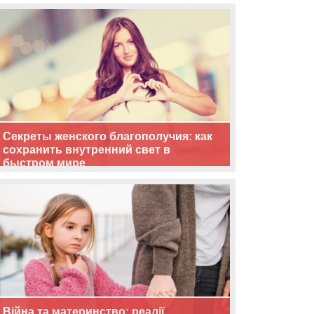
життя
Секреты женского благополучия: как
сохранить внутренний свет в
быстром мире
Війна та материнство: реалії