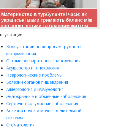
Материнство в турбулентні часи: як
українські мами тримають баланс між
кар’єрою, дітьми та власним життям
нсультации
Консультации по вопросам грудного
вскармливания
Острые респираторные заболевания
Акушерство и гинекология
Неврологические проблемы
Болезни органов пищеварения
Аллергология и иммунология
Эндокринные и обменные заболевания
Сердечно-сосудистые заболевания
Болезни почек и мочевыделительной
системы
Стоматология