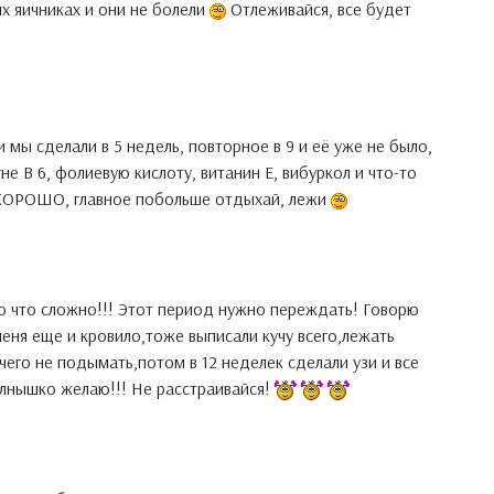
их яичниках и они не болели
Отлеживайся, все будет
и мы сделали в 5 недель, повторное в 9 и её уже не было,
не В 6, фолиевую кислоту, витанин Е, вибуркол и что-то
Т ХОРОШО, главное побольше отдыхай, лежи
ю что сложно!!! Этот период нужно переждать! Говорю
меня еще и кровило,тоже выписали кучу всего,лежать
его не подымать,потом в 12 неделек сделали узи и все
олнышко желаю!!! Не расстраивайся!