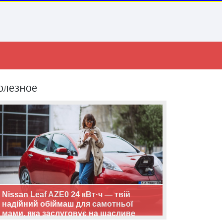
олезное
Nissan Leaf AZE0 24 кВт·ч — твій
надійний обіймаш для самотньої
мами, яка заслуговує на щасливе