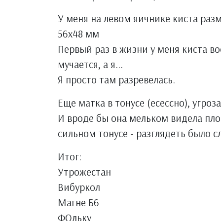
У меня на левом яичнике киста раз
56х48 мм
Первый раз в жизни у меня киста в
мучается, а я...
Я просто там разревелась.
Еще матка в тонусе (есессно), угроза
И вроде бы она мельком видела плод
сильном тонусе - разглядеть было сл
Итог:
Утрожестан
Вибуркол
Магне Б6
ФОльку