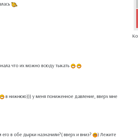
халась
Ко
 знала что их можно всюду тыкать
в нижнюю))) у меня пониженное давление, вверх мне
 его в обе дырки назначили?( вверх и вниз?
) Лежите