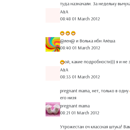
туда назначали. За недельку вычу
A&A
08:48 01 March 2012
@лен@ и Волька ибн Алёша
08:40 01 March 2012
ой, какие подробности))) я и не
A&A
08:33 01 March 2012
pregnant mama, нет, только в одну
его низя
pregnant mama
08:21 01 March 2012
Утрожестан оч классная штука! Вам