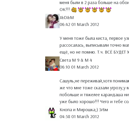
меня были в 2 раза больше на обо
ОК!!!
J&D&M
06:42 01 March 2012
У меня тоже была киста, первое уз
рассосалась, выписывали точно маг
ещё, но не помню. Т.ч. ВСЁ БУДЕ
Света М 9 & М 4
06:10 01 March 2012
Сашуль,не переживай,хотя понима
же что мне тоже сказали угрозу,у 
побольше и тяжелее карандаша нич
уже было хорошо!!! Чего и тебе с
Кнопа и Мирошка;) 3г6м
04:58 01 March 2012