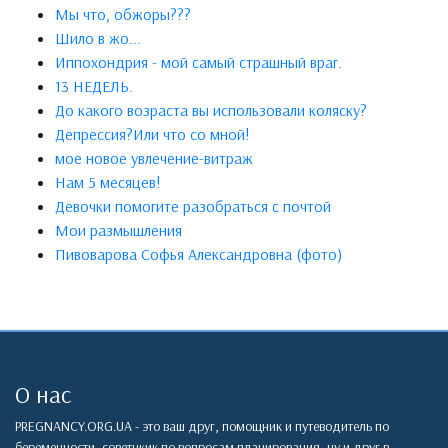
Мы что, обжоры???
Шило в жо...
Иппохондрия - мой самый страшный враг.
13 НЕДЕЛЬ.
До какого возраста вы использовали коляску?
Депрессия?Или что со мной!
мое новое увлечение-витраж
Нам 5 месяцев!
Девочки помогите разобраться с почтой
Мои размышления
Пивоварова Софья Александровна (фото)
О нас
PREGNANCY.ORG.UA - это ваш друг, помощник и путеводитель по
беременности, советчкик по вопросам планирования, ну и друг в