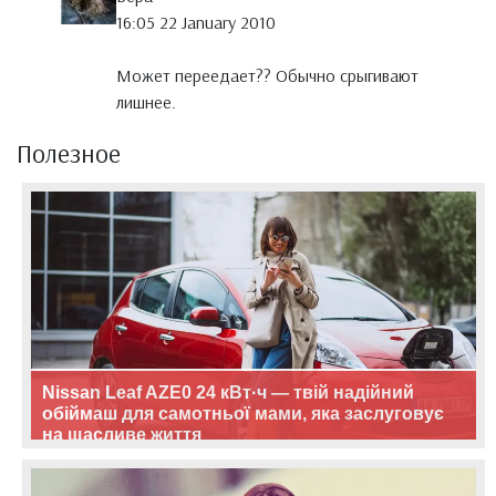
16:05 22 January 2010
Может переедает?? Обычно срыгивают
лишнее.
Полезное
Nissan Leaf AZE0 24 кВт·ч — твій надійний
обіймаш для самотньої мами, яка заслуговує
на щасливе життя