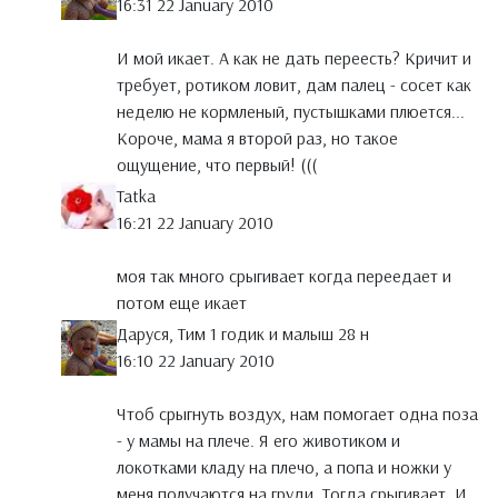
16:31 22 January 2010
И мой икает. А как не дать переесть? Кричит и
требует, ротиком ловит, дам палец - сосет как
неделю не кормленый, пустышками плюется...
Короче, мама я второй раз, но такое
ощущение, что первый! (((
Tatka
16:21 22 January 2010
моя так много срыгивает когда переедает и
потом еще икает
Даруся, Тим 1 годик и малыш 28 н
16:10 22 January 2010
Чтоб срыгнуть воздух, нам помогает одна поза
- у мамы на плече. Я его животиком и
локотками кладу на плечо, а попа и ножки у
меня получаются на груди. Тогда срыгивает. И