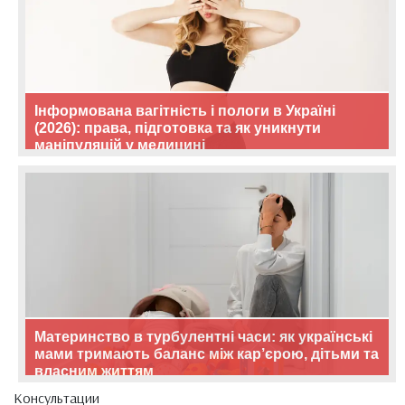
Інформована вагітність і пологи в Україні
(2026): права, підготовка та як уникнути
маніпуляцій у медицині
Материнство в турбулентні часи: як українські
мами тримають баланс між кар’єрою, дітьми та
власним життям
Консультации