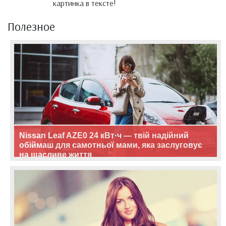
картинка в тексте!
Полезное
Nissan Leaf AZE0 24 кВт·ч — твій надійний
обіймаш для самотньої мами, яка заслуговує
на щасливе життя