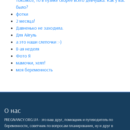
токсикоз, то в пузике скорее всего девчушка. Как у вас
было?
фотки
2 месяца!
Давненько не заходила.
Для Айгуль
а это наши слепочки :-)
8-ая неделя
Фото Я
мамочки, хелп!
моя беременность
О нас
PREGNANCY.ORG.UA - это ваш друг, помощник и путеводитель по
беременности, советчкик по вопросам планирования, ну и друг в