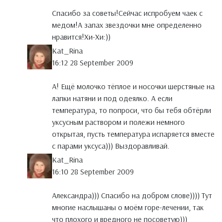
Спасибо за советы!Сейчас испробуем чаек с
медом!А запах звездочки мне определенно
нравится!Хи-Хи:))
Kat_Rina
16:12 28 September 2009
А! Ещё молочко тёплое и носочки шерстяные на
лапки натяни и под одеялко. А если
температура, то попроси, что бы тебя обтёрли
уксусным раствором и полежи немного
открытая, пусть температура испаряется вместе
с парами уксуса))) Выздоравливай.
Kat_Rina
16:10 28 September 2009
Александра))) Спасибо на добром слове)))) Тут
многие наслышаны о моём горе-лечении, так
что плохого и вредного не посоветую)))