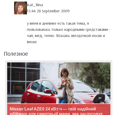
Kat_Rina
13:44 28 September 2009
у меня в дневике есть такая тема, я
пользовалась только народными средставами -
чай, мёд, тепло. Мазала звёздочкой носик и
виски.
Полезное
Nissan Leaf AZE0 24 кВт·ч — твій надійний
обіймаш для самотньої мами, яка заслуговує