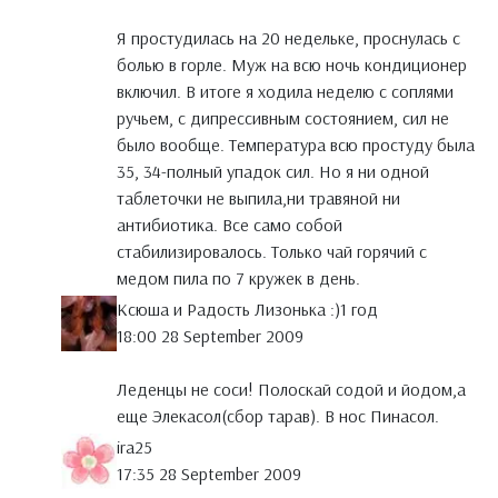
Я простудилась на 20 недельке, проснулась с
болью в горле. Муж на всю ночь кондиционер
включил. В итоге я ходила неделю с соплями
ручьем, с дипрессивным состоянием, сил не
было вообще. Температура всю простуду была
35, 34-полный упадок сил. Но я ни одной
таблеточки не выпила,ни травяной ни
антибиотика. Все само собой
стабилизировалось. Только чай горячий с
медом пила по 7 кружек в день.
Ксюша и Радость Лизонька :)1 год
18:00 28 September 2009
Леденцы не соси! Полоскай содой и йодом,а
еще Элекасол(сбор тарав). В нос Пинасол.
ira25
17:35 28 September 2009