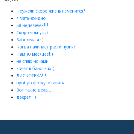
Неужели скоро жизнь изменится?
я мать-ехидно
38 неделечек!!!
Скоро чокнусь:(
Заболела я :(
Когда начинает расти пузик?
Нам 10 месяцев!:)
не сплю ночами
хочет в баночках:(
ДИСКОТЕКА!!!
пробую фотку вставить
Вот такие дела...
декрет =)