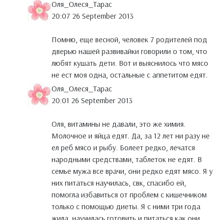
Оля_Олеся_Тарас
20:07 26 September 2013
Помню, еще весной, человек 7 родителей под
дверью нашей развивайки говорили о том, что
любят кушать дети. Вот и выяснилось что мясо
не ест моя одна, остальные с аппетитом едят.
Оля_Олеся_Тарас
20:01 26 September 2013
Оля, витамины не давали, это же химия.
Молочное и яйца едят. Да, за 12 лет ни разу не
ел реб мясо и рыбу. Болеет редко, лечатся
народными средствами, таблеток не едят. В
семье мужа все врачи, они редко едят мясо. Я у
них питаться научилась, свк, спасибо ей,
помогла избавиться от проблем с кишечником
только с помощью диеты. Я с ними три года
жила, научилась готовить и питаться как они.