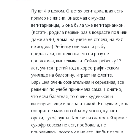
Пункт 4 в целом. О детях-вегитарианцах есть
пример из жизни. Знакомая с мужем
вегитарианцы, Б она была уже вегитарианкой.
(Кстати, родила первый раз в возрасте под или
даже за 40, дома, на учете не стояла, на УЗИ
не ходила) Ребенку они мясо и рыбу
предлагали, но девочка его ни разу не
проглотила, выплевывала. Сейчас ребенку 12
лет, учится третий год в хореографическом
училище на балерину. Играет на флейте.
Барышня очень сознательная и серьезная, все
решения по учебе принимала сама. Понятно,
что если балетная, то очень худенькая и
вытянутая, еще и возраст такой. Но кушает, как
говорит ее мама по объему много, кушает
орехи, сухофрукты. Конфет и сладостей кроме
сухофр совсем не ест, пробовала, не
понравились, поэтому и не ест. Любит овощи,