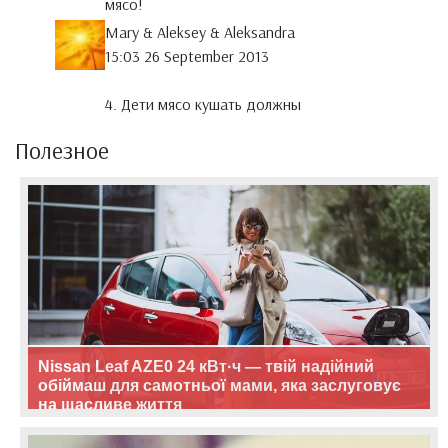
мясо!
Mary & Aleksey & Aleksandra
15:03 26 September 2013
4. Дети мясо кушать должны
Полезное
Nissan Leaf AZE0 24 кВт·ч — твій надійний
обіймаш для самотньої мами, яка заслуговує
на щасливе життя