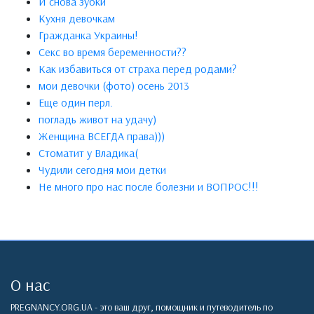
И снова зубки
Кухня девочкам
Гражданка Украины!
Секс во время беременности??
Как избавиться от страха перед родами?
мои девочки (фото) осень 2013
Еще один перл.
погладь живот на удачу)
Женщина ВСЕГДА права)))
Стоматит у Владика(
Чудили сегодня мои детки
Не много про нас после болезни и ВОПРОС!!!
О нас
PREGNANCY.ORG.UA - это ваш друг, помощник и путеводитель по