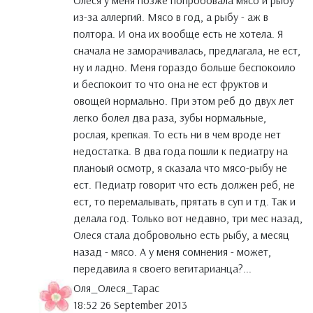
Олеся у меня позже попробовала мясо и рыбу
из-за аллергий. Мясо в год, а рыбу - аж в
полтора. И она их вообще есть не хотела. Я
сначала не заморачивалась, предлагала, не ест,
ну и ладно. Меня гораздо больше беспокоило
и беспокоит то что она не ест фруктов и
овощей нормально. При этом реб до двух лет
легко болел два раза, зубы нормальные,
рослая, крепкая. То есть ни в чем вроде нет
недостатка. В два года пошли к педиатру на
планоый осмотр, я сказала что мясо-рыбу не
ест. Педиатр говорит что есть должен реб, не
ест, то перемалывать, прятать в суп и тд. Так и
делала год. Только вот недавно, три мес назад,
Олеся стала добровольно есть рыбу, а месяц
назад - мясо. А у меня сомнения - может,
передавила я своего вегитарианца?...
Оля_Олеся_Тарас
18:52 26 September 2013