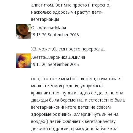
аппетитом. Вот мне просто интересно,
насколько здоровыми растут дети-
вегетарианцы
Оля=Лилия+Майя
19:13 26 September 2013
ХЗ, может,Олеся просто переросла..
Анетта&Вероника&Эмилия
19:12 26 September 2013
ооо, это тоже моя больая тема, прям типает
меня.. тетя моя родная, ударилась в
кришнаитство, ну да и ладно ее дело, но она
дважды была беременна, и естественно была
вегетарианкой-в итоге детки не совсем
здоровые родились, аллергии чуть ли не на
воздух(( детей склоняет к вегетарианству,
девочки подросли, приходят в бабушке за