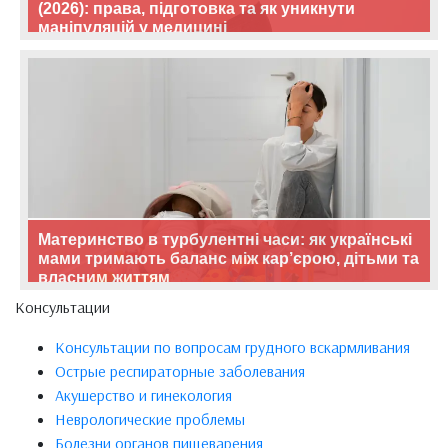
(2026): права, підготовка та як уникнути
маніпуляцій у медицині
Материнство в турбулентні часи: як українські
мами тримають баланс між кар’єрою, дітьми та
власним життям
Консультации
Консультации по вопросам грудного вскармливания
Острые респираторные заболевания
Акушерство и гинекология
Неврологические проблемы
Болезни органов пищеварения