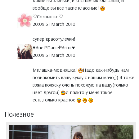
Какие вы заиньки, и костюмчик классный, и
вообще вы все такие классные!
♡Солнышко♡
20:09 31 March 2010
супер!красотулечки!
♥Anet*Daniel*Artur♥
20:09 31 March 2010
Милашка-модняшка!
Надо как-нибудь нам
познакомить вашу куклу с нашим мачо;)) Я тоже
взяла коляску очень похожую на вашу(только
цвет другой)
И пальто у меня такое
есть,только красное
Полезное