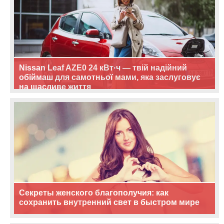
Nissan Leaf AZE0 24 кВт·ч — твій надійний
обіймаш для самотньої мами, яка заслуговує
на щасливе життя
Секреты женского благополучия: как
сохранить внутренний свет в быстром мире