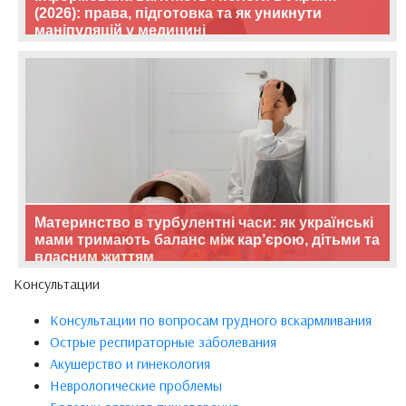
(2026): права, підготовка та як уникнути
маніпуляцій у медицині
Материнство в турбулентні часи: як українські
мами тримають баланс між кар’єрою, дітьми та
власним життям
Консультации
Консультации по вопросам грудного вскармливания
Острые респираторные заболевания
Акушерство и гинекология
Неврологические проблемы