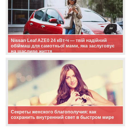
Nissan Leaf AZE0 24 кВт·ч — твій надійний
обіймаш для самотньої мами, яка заслуговує
на щасливе життя
Секреты женского благополучия: как
сохранить внутренний свет в быстром мире