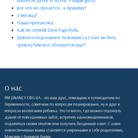
ИВАНОВ ДЕНЬ И НОЧЬ. + наши фото
все что не случается - к лучшему!
2 месяца!
Наша прогулочка.
Kak mi otmetili Deni Papi+fotki
Девчата подскажите пожалуйста.стоит ли бить
тревогу?или все обойдется еще?
О нас
PREGNANCY.ORG.UA - это ваш друг, помощник и путеводитель по
беременности, советчкик по вопросам планирования, ну и друг в
вопросах воспитания ребенка. Это то место, где можно отдохнуть
душой от повседневных забот, встретить единомышленников,
поделиться своим опытом или получить бесценный совет. С нами
новоиспеченные мамы становятся уверенными в себе родителями,
Мамами с большой буквы.