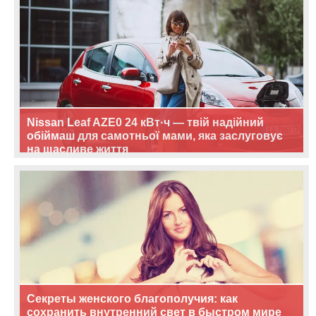
Nissan Leaf AZE0 24 кВт·ч — твій надійний
обіймаш для самотньої мами, яка заслуговує
на щасливе життя
Секреты женского благополучия: как
сохранить внутренний свет в быстром мире