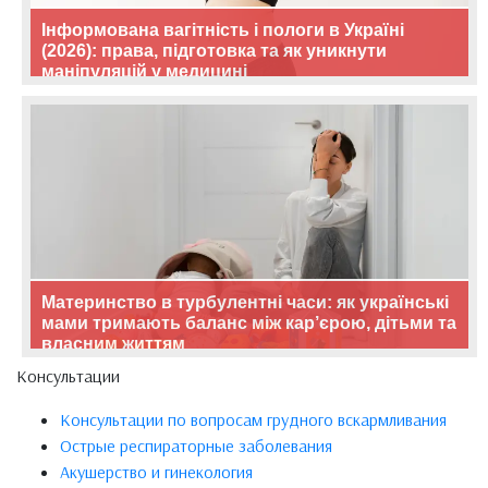
Інформована вагітність і пологи в Україні
(2026): права, підготовка та як уникнути
маніпуляцій у медицині
Материнство в турбулентні часи: як українські
мами тримають баланс між кар’єрою, дітьми та
власним життям
Консультации
Консультации по вопросам грудного вскармливания
Острые респираторные заболевания
Акушерство и гинекология