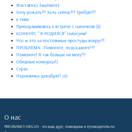
Фастаюсь) Зацените)
Хочу рожать!!! Хоть сейчас!!! Требую!!!
к теме
Прихорашиваюсь к встрече с сыночком )))
КОНКУРС " Я РОДИЛСЯ" голосуем!
Что ж это за постоянные простуды вокруг?!
ПРОБЛЕМА...Помогите, подскажите!!!
Помогите! Я так больше не могу!!!
Обидные конкурсы!(
Страх
Перекличка декабрят! ;о)
О нас
PREGNANCY.ORG.UA - это ваш друг, помощник и путеводитель по