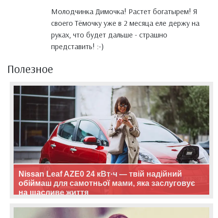
Молодчинка Димочка! Растет богатырем! Я
своего Тёмочку уже в 2 месяца еле держу на
руках, что будет дальше - страшно
представить! :-)
Полезное
Nissan Leaf AZE0 24 кВт·ч — твій надійний
обіймаш для самотньої мами, яка заслуговує
на щасливе життя